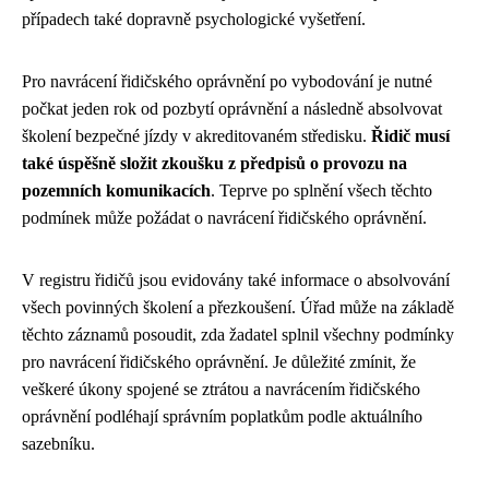
případech také dopravně psychologické vyšetření.
Pro navrácení řidičského oprávnění po vybodování je nutné
počkat jeden rok od pozbytí oprávnění a následně absolvovat
školení bezpečné jízdy v akreditovaném středisku.
Řidič musí
také úspěšně složit zkoušku z předpisů o provozu na
pozemních komunikacích
. Teprve po splnění všech těchto
podmínek může požádat o navrácení řidičského oprávnění.
V registru řidičů jsou evidovány také informace o absolvování
všech povinných školení a přezkoušení. Úřad může na základě
těchto záznamů posoudit, zda žadatel splnil všechny podmínky
pro navrácení řidičského oprávnění. Je důležité zmínit, že
veškeré úkony spojené se ztrátou a navrácením řidičského
oprávnění podléhají správním poplatkům podle aktuálního
sazebníku.