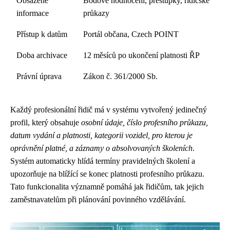
Obsažené
Bodové hodnocení, přestupky, řidičské
informace
průkazy
Přístup k datům
Portál občana, Czech POINT
Doba archivace
12 měsíců po ukončení platnosti ŘP
Právní úprava
Zákon č. 361/2000 Sb.
Každý profesionální řidič má v systému vytvořený jedinečný
profil, který obsahuje
osobní údaje, číslo profesního průkazu,
datum vydání a platnosti, kategorii vozidel, pro kterou je
oprávnění platné, a záznamy o absolvovaných školeních
.
Systém automaticky hlídá termíny pravidelných školení a
upozorňuje na blížící se konec platnosti profesního průkazu.
Tato funkcionalita významně pomáhá jak řidičům, tak jejich
zaměstnavatelům při plánování povinného vzdělávání.