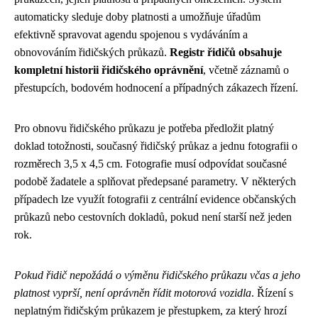
automaticky sleduje doby platnosti a umožňuje úřadům
efektivně spravovat agendu spojenou s vydáváním a
obnovováním řidičských průkazů.
Registr řidičů obsahuje
kompletní historii řidičského oprávnění
, včetně záznamů o
přestupcích, bodovém hodnocení a případných zákazech řízení.
Pro obnovu řidičského průkazu je potřeba předložit platný
doklad totožnosti, současný řidičský průkaz a jednu fotografii o
rozměrech 3,5 x 4,5 cm. Fotografie musí odpovídat současné
podobě žadatele a splňovat předepsané parametry. V některých
případech lze využít fotografii z centrální evidence občanských
průkazů nebo cestovních dokladů, pokud není starší než jeden
rok.
Pokud řidič nepožádá o výměnu řidičského průkazu včas a jeho
platnost vyprší, není oprávněn řídit motorová vozidla
. Řízení s
neplatným řidičským průkazem je přestupkem, za který hrozí