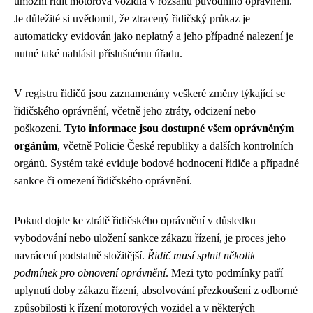
umožní řídit motorová vozidla v rozsahu původního oprávnění.
Je důležité si uvědomit, že ztracený řidičský průkaz je
automaticky evidován jako neplatný a jeho případné nalezení je
nutné také nahlásit příslušnému úřadu.
V registru řidičů jsou zaznamenány veškeré změny týkající se
řidičského oprávnění, včetně jeho ztráty, odcizení nebo
poškození.
Tyto informace jsou dostupné všem oprávněným
orgánům
, včetně Policie České republiky a dalších kontrolních
orgánů. Systém také eviduje bodové hodnocení řidiče a případné
sankce či omezení řidičského oprávnění.
Pokud dojde ke ztrátě řidičského oprávnění v důsledku
vybodování nebo uložení sankce zákazu řízení, je proces jeho
navrácení podstatně složitější.
Řidič musí splnit několik
podmínek pro obnovení oprávnění
. Mezi tyto podmínky patří
uplynutí doby zákazu řízení, absolvování přezkoušení z odborné
způsobilosti k řízení motorových vozidel a v některých