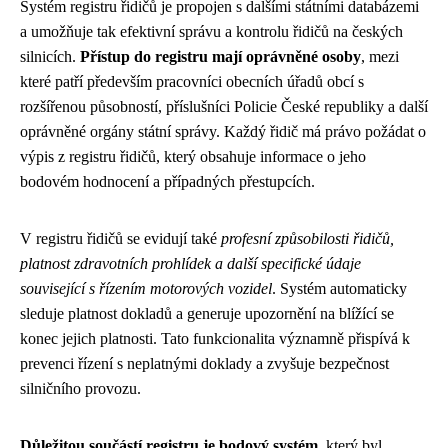
Systém registru řidičů je propojen s dalšími státními databázemi
a umožňuje tak efektivní správu a kontrolu řidičů na českých
silnicích.
Přístup do registru mají oprávněné osoby
, mezi
které patří především pracovníci obecních úřadů obcí s
rozšířenou působností, příslušníci Policie České republiky a další
oprávněné orgány státní správy. Každý řidič má právo požádat o
výpis z registru řidičů, který obsahuje informace o jeho
bodovém hodnocení a případných přestupcích.
V registru řidičů se evidují také
profesní způsobilosti řidičů,
platnost zdravotních prohlídek a další specifické údaje
související s řízením motorových vozidel
. Systém automaticky
sleduje platnost dokladů a generuje upozornění na blížící se
konec jejich platnosti. Tato funkcionalita významně přispívá k
prevenci řízení s neplatnými doklady a zvyšuje bezpečnost
silničního provozu.
Důležitou součástí registru je bodový systém
, který byl