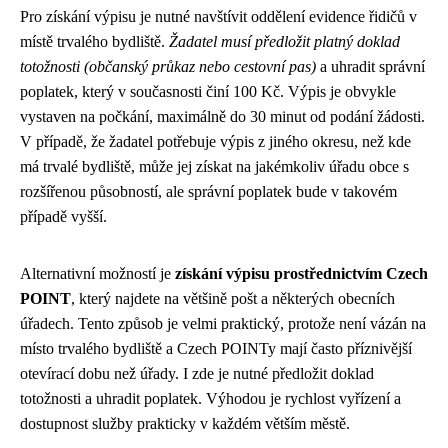
Pro získání výpisu je nutné navštívit oddělení evidence řidičů v
místě trvalého bydliště.
Žadatel musí předložit platný doklad
totožnosti (občanský průkaz nebo cestovní pas)
a uhradit správní
poplatek, který v současnosti činí 100 Kč. Výpis je obvykle
vystaven na počkání, maximálně do 30 minut od podání žádosti.
V případě, že žadatel potřebuje výpis z jiného okresu, než kde
má trvalé bydliště, může jej získat na jakémkoliv úřadu obce s
rozšířenou působností, ale správní poplatek bude v takovém
případě vyšší.
Alternativní možností je
získání výpisu prostřednictvím Czech
POINT
, který najdete na většině pošt a některých obecních
úřadech. Tento způsob je velmi praktický, protože není vázán na
místo trvalého bydliště a Czech POINTy mají často příznivější
otevírací dobu než úřady. I zde je nutné předložit doklad
totožnosti a uhradit poplatek. Výhodou je rychlost vyřízení a
dostupnost služby prakticky v každém větším městě.