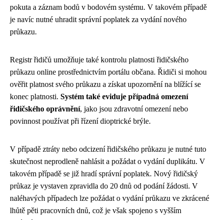
pokuta a záznam bodů v bodovém systému. V takovém případě
je navíc nutné uhradit správní poplatek za vydání nového
průkazu.
Registr řidičů umožňuje také kontrolu platnosti řidičského
průkazu online prostřednictvím portálu občana. Řidiči si mohou
ověřit platnost svého průkazu a získat upozornění na blížící se
konec platnosti.
Systém také eviduje případná omezení
řidičského oprávnění
, jako jsou zdravotní omezení nebo
povinnost používat při řízení dioptrické brýle.
V případě ztráty nebo odcizení řidičského průkazu je nutné tuto
skutečnost neprodleně nahlásit a požádat o vydání duplikátu. V
takovém případě se již hradí správní poplatek. Nový řidičský
průkaz je vystaven zpravidla do 20 dnů od podání žádosti. V
naléhavých případech lze požádat o vydání průkazu ve zkrácené
lhůtě pěti pracovních dnů, což je však spojeno s vyšším