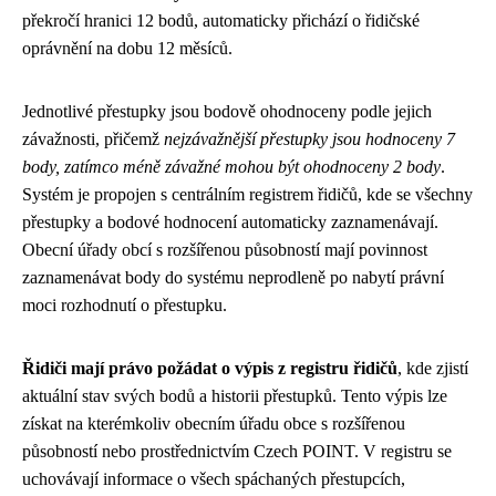
překročí hranici 12 bodů, automaticky přichází o řidičské
oprávnění na dobu 12 měsíců.
Jednotlivé přestupky jsou bodově ohodnoceny podle jejich
závažnosti, přičemž
nejzávažnější přestupky jsou hodnoceny 7
body, zatímco méně závažné mohou být ohodnoceny 2 body
.
Systém je propojen s centrálním registrem řidičů, kde se všechny
přestupky a bodové hodnocení automaticky zaznamenávají.
Obecní úřady obcí s rozšířenou působností mají povinnost
zaznamenávat body do systému neprodleně po nabytí právní
moci rozhodnutí o přestupku.
Řidiči mají právo požádat o výpis z registru řidičů
, kde zjistí
aktuální stav svých bodů a historii přestupků. Tento výpis lze
získat na kterémkoliv obecním úřadu obce s rozšířenou
působností nebo prostřednictvím Czech POINT. V registru se
uchovávají informace o všech spáchaných přestupcích,