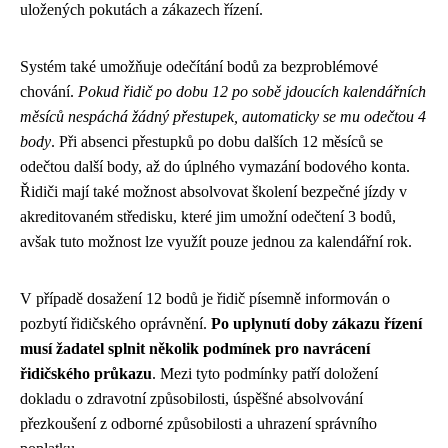
uložených pokutách a zákazech řízení.
Systém také umožňuje odečítání bodů za bezproblémové
chování.
Pokud řidič po dobu 12 po sobě jdoucích kalendářních
měsíců nespáchá žádný přestupek, automaticky se mu odečtou 4
body
. Při absenci přestupků po dobu dalších 12 měsíců se
odečtou další body, až do úplného vymazání bodového konta.
Řidiči mají také možnost absolvovat školení bezpečné jízdy v
akreditovaném středisku, které jim umožní odečtení 3 bodů,
avšak tuto možnost lze využít pouze jednou za kalendářní rok.
V případě dosažení 12 bodů je řidič písemně informován o
pozbytí řidičského oprávnění.
Po uplynutí doby zákazu řízení
musí žadatel splnit několik podmínek pro navrácení
řidičského průkazu
. Mezi tyto podmínky patří doložení
dokladu o zdravotní způsobilosti, úspěšné absolvování
přezkoušení z odborné způsobilosti a uhrazení správního