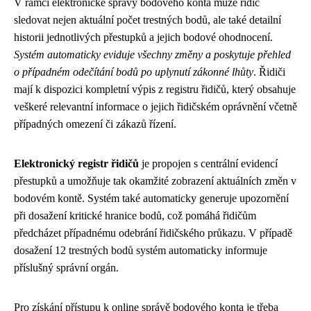
V rámci elektronické správy bodového konta může řidič
sledovat nejen aktuální počet trestných bodů, ale také detailní
historii jednotlivých přestupků a jejich bodové ohodnocení.
Systém automaticky eviduje všechny změny a poskytuje přehled
o případném odečítání bodů po uplynutí zákonné lhůty
. Řidiči
mají k dispozici kompletní výpis z registru řidičů, který obsahuje
veškeré relevantní informace o jejich řidičském oprávnění včetně
případných omezení či zákazů řízení.
Elektronický registr řidičů
je propojen s centrální evidencí
přestupků a umožňuje tak okamžité zobrazení aktuálních změn v
bodovém kontě. Systém také automaticky generuje upozornění
při dosažení kritické hranice bodů, což pomáhá řidičům
předcházet případnému odebrání řidičského průkazu. V případě
dosažení 12 trestných bodů systém automaticky informuje
příslušný správní orgán.
Pro získání přístupu k online správě bodového konta je třeba