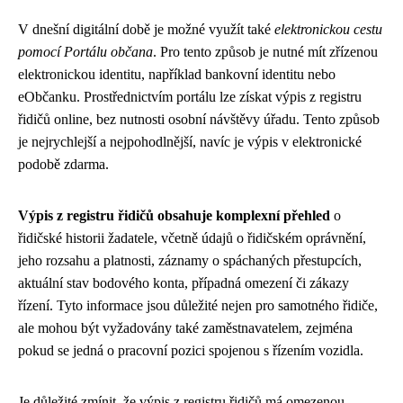
V dnešní digitální době je možné využít také
elektronickou cestu
pomocí Portálu občana
. Pro tento způsob je nutné mít zřízenou
elektronickou identitu, například bankovní identitu nebo
eObčanku. Prostřednictvím portálu lze získat výpis z registru
řidičů online, bez nutnosti osobní návštěvy úřadu. Tento způsob
je nejrychlejší a nejpohodlnější, navíc je výpis v elektronické
podobě zdarma.
Výpis z registru řidičů obsahuje komplexní přehled
o
řidičské historii žadatele, včetně údajů o řidičském oprávnění,
jeho rozsahu a platnosti, záznamy o spáchaných přestupcích,
aktuální stav bodového konta, případná omezení či zákazy
řízení. Tyto informace jsou důležité nejen pro samotného řidiče,
ale mohou být vyžadovány také zaměstnavatelem, zejména
pokud se jedná o pracovní pozici spojenou s řízením vozidla.
Je důležité zmínit, že výpis z registru řidičů má omezenou