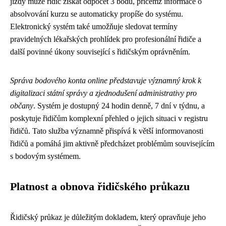
jízdy může řidič získat odpočet 3 bodů, přičemž informace o
absolvování kurzu se automaticky propíše do systému.
Elektronický systém také umožňuje sledovat termíny
pravidelných lékařských prohlídek pro profesionální řidiče a
další povinné úkony související s řidičským oprávněním.
Správa bodového konta online představuje významný krok k
digitalizaci státní správy a zjednodušení administrativy pro
občany
. Systém je dostupný 24 hodin denně, 7 dní v týdnu, a
poskytuje řidičům komplexní přehled o jejich situaci v registru
řidičů. Tato služba významně přispívá k větší informovanosti
řidičů a pomáhá jim aktivně předcházet problémům souvisejícím
s bodovým systémem.
Platnost a obnova řidičského průkazu
Řidičský průkaz je důležitým dokladem, který opravňuje jeho