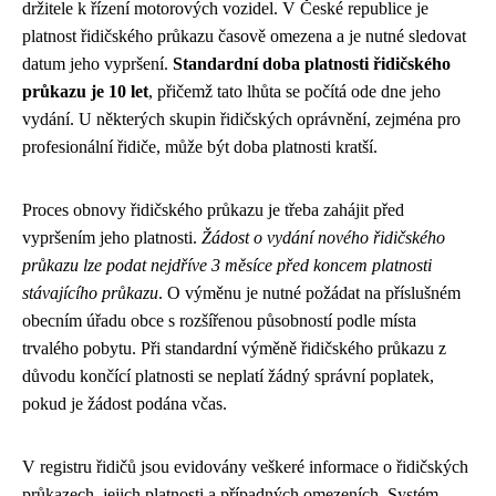
držitele k řízení motorových vozidel. V České republice je
platnost řidičského průkazu časově omezena a je nutné sledovat
datum jeho vypršení.
Standardní doba platnosti řidičského
průkazu je 10 let
, přičemž tato lhůta se počítá ode dne jeho
vydání. U některých skupin řidičských oprávnění, zejména pro
profesionální řidiče, může být doba platnosti kratší.
Proces obnovy řidičského průkazu je třeba zahájit před
vypršením jeho platnosti.
Žádost o vydání nového řidičského
průkazu lze podat nejdříve 3 měsíce před koncem platnosti
stávajícího průkazu
. O výměnu je nutné požádat na příslušném
obecním úřadu obce s rozšířenou působností podle místa
trvalého pobytu. Při standardní výměně řidičského průkazu z
důvodu končící platnosti se neplatí žádný správní poplatek,
pokud je žádost podána včas.
V registru řidičů jsou evidovány veškeré informace o řidičských
průkazech, jejich platnosti a případných omezeních. Systém