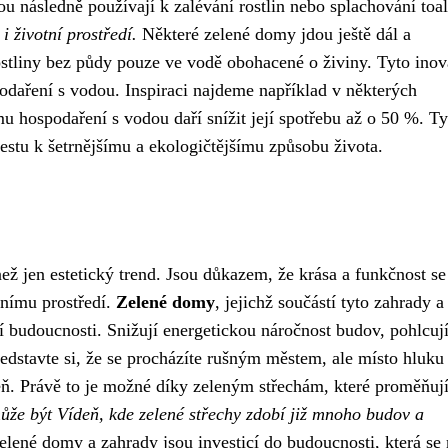
u následně používají k zalévání rostlin nebo splachování toal
i životní prostředí.
Některé zelené domy jdou ještě dál a
ostliny bez půdy pouze ve vodě obohacené o živiny. Tyto inov
podaření s vodou. Inspiraci najdeme například v některých
hospodaření s vodou daří snížit její spotřebu až o 50 %. Ty
cestu k šetrnějšímu a ekologičtějšímu způsobu života.
ž jen estetický trend. Jsou důkazem, že krása a funkčnost se
tnímu prostředí.
Zelené domy
, jejichž součástí tyto zahrady a
jší budoucnosti. Snižují energetickou náročnost budov, pohlcu
edstavte si, že se procházíte rušným městem, ale místo hluku
eň. Právě to je možné díky zeleným střechám, které proměňují
že být Vídeň, kde zelené střechy zdobí již mnoho budov a
lené domy a zahrady jsou investicí do budoucnosti, která se