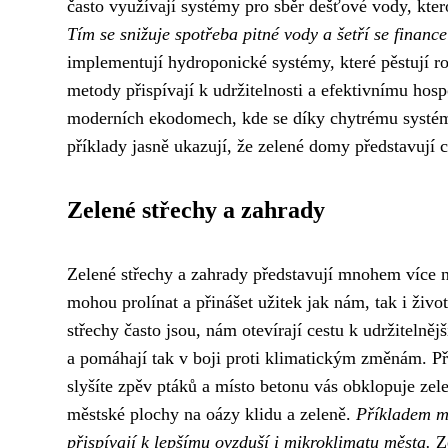
často využívají systémy pro sběr dešťové vody, ktero
Tím se snižuje spotřeba pitné vody a šetří se finance 
implementují hydroponické systémy, které pěstují r
metody přispívají k udržitelnosti a efektivnímu hos
moderních ekodomech, kde se díky chytrému systému 
příklady jasně ukazují, že zelené domy představují 
Zelené střechy a zahrady
Zelené střechy a zahrady představují mnohem více ne
mohou prolínat a přinášet užitek jak nám, tak i živo
střechy často jsou, nám otevírají cestu k udržitelně
a pomáhají tak v boji proti klimatickým změnám. Př
slyšíte zpěv ptáků a místo betonu vás obklopuje zel
městské plochy na oázy klidu a zeleně.
Příkladem mů
přispívají k lepšímu ovzduší i mikroklimatu města.
Ze