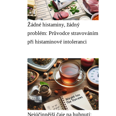
Žádné histaminy, žádný
problém: Průvodce stravováním
při histaminové intoleranci
Nejúčinnější čaje na hubnutí: