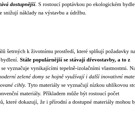
stává dostupnější
. S rostoucí poptávkou po ekologickém bydle
se snižují náklady na výstavbu a údržbu.
álů šetrných k životnímu prostředí, které splňují požadavky n
 bydlení.
Stále populárnější se stávají dřevostavby, a to z
 se vyznačuje vynikajícími tepelně-izolačními vlastnostmi. N
oderní zelené domy se hojně využívají i další inovativní mate
ované cihly.
Tyto materiály se vyznačují nízkou uhlíkovou st
konvenční materiály. Příkladem může být rostoucí počet
 které dokazují, že i přírodní a dostupné materiály mohou b