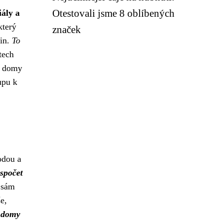
Otestovali jsme 8 oblíbených
ály a
který
značek
lin.
To
tech
né domy
upu k
odou a
espočet
ž sám
e,
 domy