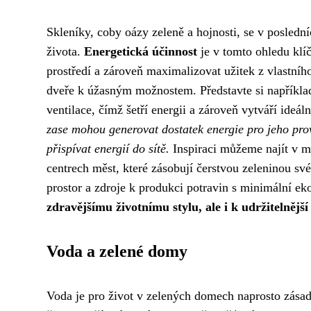
Skleníky, coby oázy zeleně a hojnosti, se v posledn
života.
Energetická účinnost
je v tomto ohledu klí
prostředí a zároveň maximalizovat užitek z vlastního
dveře k úžasným možnostem. Představte si například 
ventilace, čímž šetří energii a zároveň vytváří ideál
zase mohou generovat dostatek energie pro jeho pro
přispívat energií do sítě.
Inspiraci můžeme najít v m
centrech měst, které zásobují čerstvou zeleninou své 
prostor a zdroje k produkci potravin s minimální e
zdravějšímu životnímu stylu, ale i k udržitelnějš
Voda a zelené domy
Voda je pro život v zelených domech naprosto zásadní