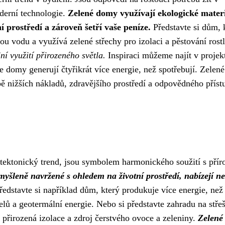
oderní technologie.
Zelené domy využívají ekologické materi
í prostředí a zároveň šetří vaše peníze.
Představte si dům, 
ou vodu a využívá zelené střechy pro izolaci a pěstování rost
í využití přirozeného světla.
Inspiraci můžeme najít v projek
e domy generují čtyřikrát více energie, než spotřebují. Zele
bě nižších nákladů, zdravějšího prostředí a odpovědného příst
tektonický trend, jsou symbolem harmonického soužití s přír
yšleně navržené s ohledem na životní prostředí, nabízejí n
 Představte si například dům, který produkuje více energie, ne
elů a geotermální energie. Nebo si představte zahradu na střeš
o přirozená izolace a zdroj čerstvého ovoce a zeleniny.
Zelené