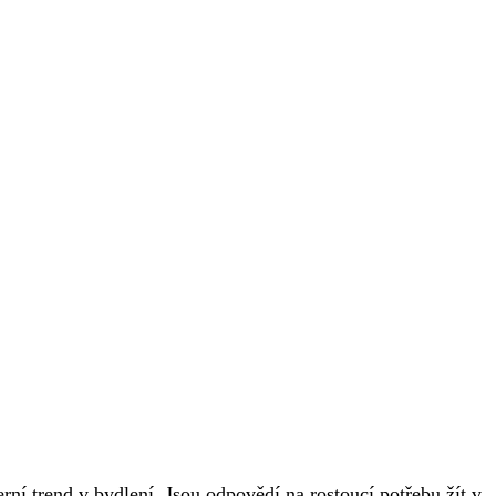
í trend v bydlení. Jsou odpovědí na rostoucí potřebu žít v