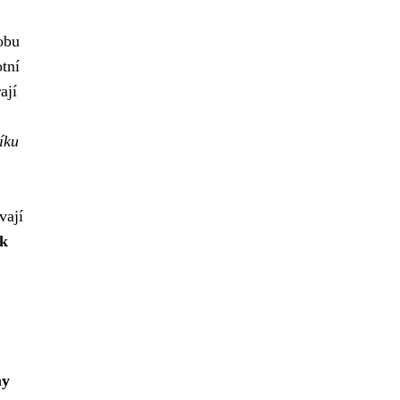
obu
tní
ají
íku
vají
 k
my