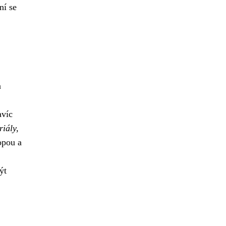
ní se
a
avíc
riály,
opou a
ýt