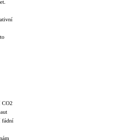
et.
ativní
to
jí CO2
 aut
 fádní
 nám