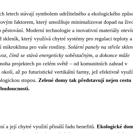
ích letech stávají symbolem udržitelného a ekologického způs
čovým faktorem, který umožňuje minimalizovat dopad na živo
 pěstování. Moderní technologie a inovativní materiály otevír
skleník, který využívá chytré systémy pro regulaci teploty a
ní mikroklima pro vaše rostliny.
Solární panely na střeše sklen
voz, čímž se stává energeticky soběstačným, a dokonce může
noha projektech po celém světě – od komunitních zahrad v
okolí, až po futuristické vertikální farmy, jež efektivně využí
kologickou stopou.
Zelené domy tak představují nejen cestu
í budoucnosti.
 a její chytré využití přináší řadu benefitů.
Ekologické do