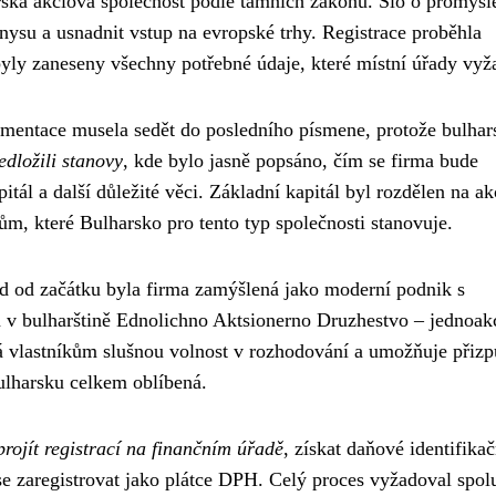
rská akciová společnost podle tamních zákonů. Šlo o promyšl
nysu a usnadnit vstup na evropské trhy. Registrace proběhla
yly zaneseny všechny potřebné údaje, které místní úřady vyža
umentace musela sedět do posledního písmene, protože bulhar
edložili stanovy
, kde bylo jasně popsáno, čím se firma bude
itál a další důležité věci. Základní kapitál byl rozdělen na ak
 které Bulharsko pro tento typ společnosti stanovuje.
 od začátku byla firma zamýšlená jako moderní podnik s
 bulharštině Ednolichno Aktsionerno Druzhestvo – jednoak
á vlastníkům slušnou volnost v rozhodování a umožňuje přizp
ulharsku celkem oblíbená.
rojít registrací na finančním úřadě
, získat daňové identifikač
 se zaregistrovat jako plátce DPH. Celý proces vyžadoval spol