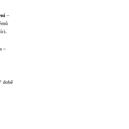
ení
–
témů
íci.
a –
V době