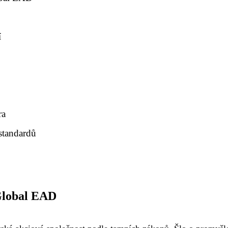
í
ra
standardů
 Global EAD