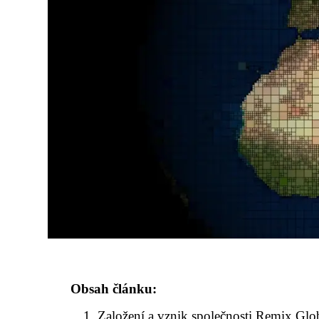
Obsah článku:
Založení a vznik společnosti Remix Gl