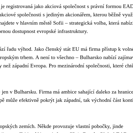
 je registrovaná jako akciová společnost s právní formou EA
kciové společnosti s jediným akcionářem, kterou běžně využ
najdete v hlavním městě Sofii – strategická volba, která nabíz
rnou dostupnost evropské infrastruktury.
ází řadu výhod. Jako členský stát EU má firma přístup k vol
vropským trhem. A není to všechno – Bulharsko nabízí zajíma
 než západní Evropa. Pro mezinárodní společnosti, které chtě
jen v Bulharsku. Firma má ambice sahající daleko za hranic
ě může efektivně pokrýt jak západní, tak východní část kont
ropských zemích. Někde provozuje vlastní pobočky, jinde