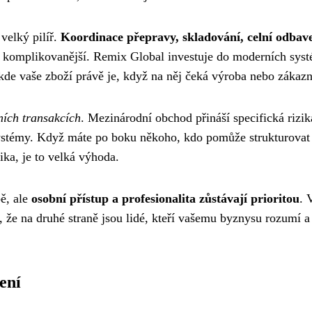
 velký pilíř.
Koordinace přepravy, skladování, celní odbav
bývá komplikovanější. Remix Global investuje do moderních sys
 kde vaše zboží právě je, když na něj čeká výroba nebo zákazn
ních transakcích
. Mezinárodní obchod přináší specifická rizik
ystémy. Když máte po boku někoho, kdo pomůže strukturovat
ika, je to velká výhoda.
bě, ale
osobní přístup a profesionalita zůstávají prioritou
. 
 že na druhé straně jsou lidé, kteří vašemu byznysu rozumí a
ení