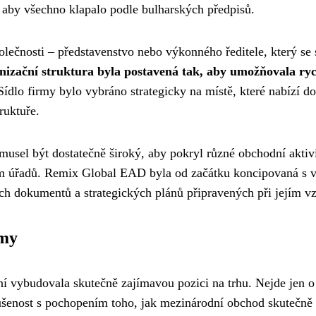
o, aby všechno klapalo podle bulharských předpisů.
lečnosti – představenstvo nebo výkonného ředitele, který se 
izační struktura byla postavená tak, aby umožňovala ry
Sídlo firmy bylo vybráno strategicky na místě, které nabízí d
ruktuře.
usel být dostatečně široký, aby pokryl různé obchodní aktivi
ům úřadů. Remix Global EAD byla od začátku koncipovaná s v
ých dokumentů a strategických plánů připravených při jejím v
rmy
í vybudovala skutečně zajímavou pozici na trhu. Nejde jen o 
kušenost s pochopením toho, jak mezinárodní obchod skutečně