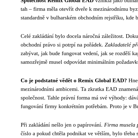
Společnost Remix Global EAD
vznikla jako bulha
tah – firma měla otevřít dveře k mezinárodnímu byz
standardně v bulharském obchodním rejstříku, kde b
Celé zakládání bylo docela náročná záležitost. Dok
obchodní právo si potrpí na pořádek.
Zakladatelé př
zabývat, jak bude fungovat vedení, jak se rozdělí kap
samozřejmě musel odpovídat minimálním požadavkům,
Co je podstatné vědět o Remix Global EAD?
Hned
mezinárodními ambicemi. Ta zkratka EAD znamená v
společnost. Tahle právní forma má své výhody: dáv
fungování firmy konkrétním potřebám. Proto je v B
Při zakládání nešlo jen o papírování.
Firma musela p
číslo a pokud chtěla podnikat ve větším, bylo třeba