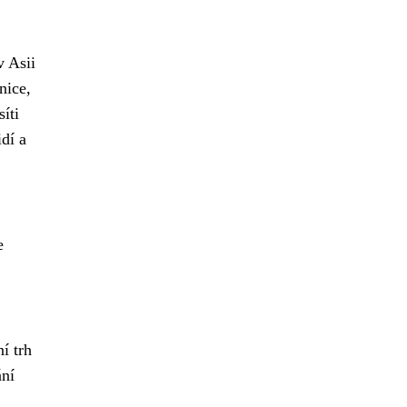
v Asii
nice,
íti
dí a
e
í trh
ání