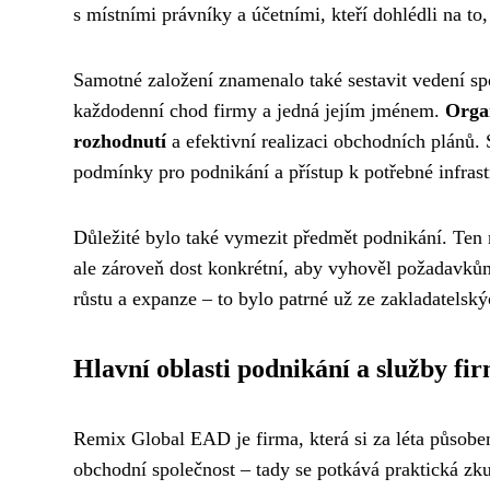
s místními právníky a účetními, kteří dohlédli na t
Samotné založení znamenalo také sestavit vedení spo
každodenní chod firmy a jedná jejím jménem.
Organ
rozhodnutí
a efektivní realizaci obchodních plánů. 
podmínky pro podnikání a přístup k potřebné infrast
Důležité bylo také vymezit předmět podnikání. Ten m
ale zároveň dost konkrétní, aby vyhověl požadavk
růstu a expanze – to bylo patrné už ze zakladatelsk
Hlavní oblasti podnikání a služby fi
Remix Global EAD je firma, která si za léta působen
obchodní společnost – tady se potkává praktická z