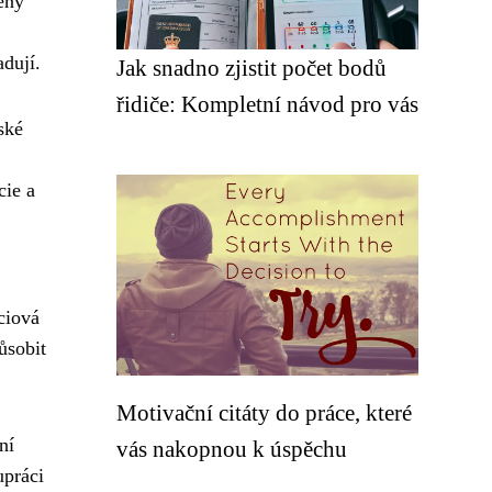
ený
dují.
Jak snadno zjistit počet bodů
řidiče: Kompletní návod pro vás
ské
cie a
ciová
ůsobit
Motivační citáty do práce, které
ní
vás nakopnou k úspěchu
upráci