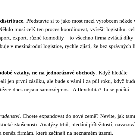
distribuce
. Představte si to jako most mezi výrobcem někde 
Někdo musí celý ten proces koordinovat, vyřešit logistiku, cel
rt, export, různé komodity – to všechno firma zvládá díky s
je v mezinárodní logistice, rychle zjistí, že bez správných li
odobé vztahy, ne na jednorázové obchody
. Když hledáte
í jen první zásilku, ale bude s vámi i za půl roku, když bud
etězce dnes nejsou samozřejmost. A flexibilita? Ta se počítá
radenství
. Chcete expandovat do nové země? Nevíte, jak tamn
ktické zkušenosti. Analýzy trhů, hledání příležitostí, navazov
 a peněz firmám, které začínají na neznámém území.