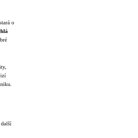
stará o
chlá
obré
ty,
izí
zniku.
další