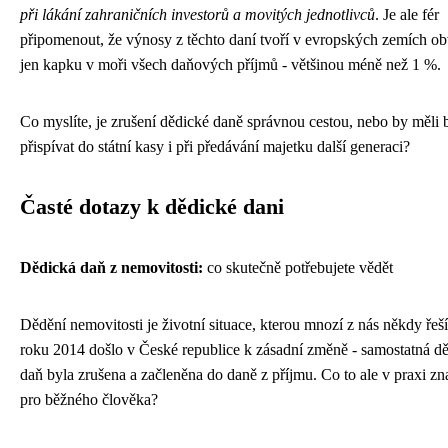
při lákání zahraničních investorů a movitých jednotlivců
. Je ale fér
připomenout, že výnosy z těchto daní tvoří v evropských zemích o
jen kapku v moři všech daňových příjmů - většinou méně než 1 %.
Co myslíte, je zrušení dědické daně správnou cestou, nebo by měli 
přispívat do státní kasy i při předávání majetku další generaci?
Časté dotazy k dědické dani
Dědická daň z nemovitosti:
co skutečně potřebujete vědět
Dědění nemovitosti je životní situace, kterou mnozí z nás někdy řeš
roku 2014 došlo v České republice k zásadní změně - samostatná d
daň byla zrušena a začleněna do daně z příjmu. Co to ale v praxi z
pro běžného člověka?