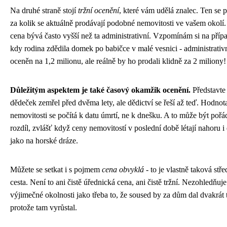
Na druhé straně stojí
tržní ocenění
, které vám udělá znalec. Ten se 
za kolik se aktuálně prodávají podobné nemovitosti ve vašem okolí.
cena bývá často vyšší než ta administrativní. Vzpomínám si na příp
kdy rodina zdědila domek po babičce v malé vesnici - administrativ
oceněn na 1,2 milionu, ale reálně by ho prodali klidně za 2 miliony!
Důležitým aspektem je také časový okamžik ocenění.
Představte 
dědeček zemřel před dvěma lety, ale dědictví se řeší až teď. Hodnot
nemovitosti se počítá k datu úmrtí, ne k dnešku. A to může být poř
rozdíl, zvlášť když ceny nemovitostí v poslední době létají nahoru i
jako na horské dráze.
Můžete se setkat i s pojmem
cena obvyklá
- to je vlastně taková stře
cesta. Není to ani čistě úřednická cena, ani čistě tržní. Nezohledňuje
výjimečné okolnosti jako třeba to, že soused by za dům dal dvakrát t
protože tam vyrůstal.