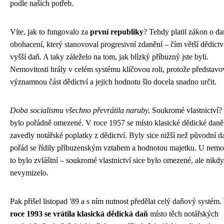
podle našich potřeb.
Víte, jak to fungovalo za
první republiky
? Tehdy platil zákon o da
obohacení, který stanovoval progresivní zdanění – čím větší dědictví
vyšší daň. A taky záleželo na tom, jak blízký příbuzný jste byli.
Nemovitosti hrály v celém systému klíčovou roli, protože představo
významnou část dědictví a jejich hodnotu šlo docela snadno určit.
Doba socialismu všechno převrátila naruby.
Soukromé vlastnictví?
bylo pořádně omezené. V roce 1957 se místo klasické dědické daně
zavedly notářské poplatky z dědictví. Byly sice nižší než původní da
pořád se řídily příbuzenským vztahem a hodnotou majetku. U nemov
to bylo zvláštní – soukromé vlastnictví sice bylo omezené, ale nikd
nevymizelo.
Pak přišel listopad '89 a s ním nutnost předělat celý daňový systém.
roce 1993 se vrátila klasická dědická daň
místo těch notářských