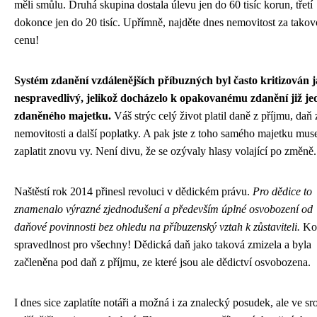
měli smůlu. Druhá skupina dostala úlevu jen do 60 tisíc korun, třetí
dokonce jen do 20 tisíc. Upřímně, najděte dnes nemovitost za tako
cenu!
Systém zdanění vzdálenějších příbuzných byl často kritizován 
nespravedlivý, jelikož docházelo k opakovanému zdanění již j
zdaněného majetku.
Váš strýc celý život platil daně z příjmu, daň 
nemovitosti a další poplatky. A pak jste z toho samého majetku muse
zaplatit znovu vy. Není divu, že se ozývaly hlasy volající po změně.
Naštěstí rok 2014 přinesl revoluci v dědickém právu.
Pro dědice to
znamenalo výrazné zjednodušení a především úplné osvobození od
daňové povinnosti bez ohledu na příbuzenský vztah k zůstaviteli.
Ko
spravedlnost pro všechny! Dědická daň jako taková zmizela a byla
začleněna pod daň z příjmu, ze které jsou ale dědictví osvobozena.
I dnes sice zaplatíte notáři a možná i za znalecký posudek, ale ve sr