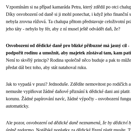
Vzpomínám si na případ kamaráda Petra, který zdědil po otci chalu
Díky osvobození od daně si ji mohl ponechat, i když jeho finanční s
nebyla zrovna růžová. Ta chalupa přitom představuje celoživotní pr
jeho táty - nebylo by fér, aby z ní musel ještě odvádět daň, že?
Osvobození od dědické daně pro blízké příbuzné má jasný cíl -
podpořit rodinu a umožnit, aby majetek zůstával tam, kam patř
Není to skvělý princip? Rodina společně něco buduje a pak to můž
předat dál bez toho, aby stát natahoval ruku.
Jak to vypadá v praxi? Jednoduše. Zdědíte nemovitost po rodičích a
nemusíte vyplňovat žádné daňové přiznání k dědické dani ani platit 
korunu. Žádné papírování navíc, žádné výpočty - osvobození fungu
automaticky.
Ale pozor,
osvobození od dědické daně neznamená, že by dědictví b
úplně zadarmo
. Notářské poplatky za dědické řízení platit musíte. T