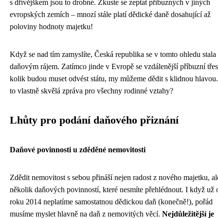
s dřívějškem jsou to drobné. Zkuste se zeptat příbuzných v jiných
evropských zemích – mnozí stále platí dědické daně dosahující až
poloviny hodnoty majetku!
Když se nad tím zamyslíte, Česká republika se v tomto ohledu stala
daňovým rájem. Zatímco jinde v Evropě se vzdálenější příbuzní tře
kolik budou muset odvést státu, my můžeme dědit s klidnou hlavou
to vlastně skvělá zpráva pro všechny rodinné vztahy?
Lhůty pro podání daňového přiznání
Daňové povinnosti u zděděné nemovitosti
Zdědit nemovitost s sebou přináší nejen radost z nového majetku, al
několik daňových povinností, které nesmíte přehlédnout. I když už 
roku 2014 neplatíme samostatnou dědickou daň (konečně!), pořád
musíme myslet hlavně na daň z nemovitých věcí.
Nejdůležitější je