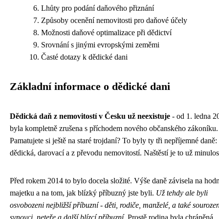
Lhůty pro podání daňového přiznání
Způsoby ocenění nemovitosti pro daňové účely
Možnosti daňové optimalizace při dědictví
Srovnání s jinými evropskými zeměmi
Časté dotazy k dědické dani
Základní informace o dědické dani
Dědická daň z nemovitostí v Česku už neexistuje
- od 1. ledna 2
byla kompletně zrušena s příchodem nového občanského zákoníku.
Pamatujete si ještě na staré trojdaní? To byly ty tři nepříjemné daně:
dědická, darovací a z převodu nemovitostí. Naštěstí je to už minulos
Před rokem 2014 to bylo docela složité. Výše daně závisela na hod
majetku a na tom, jak blízký příbuzný jste byli.
Už tehdy ale byli
osvobozeni nejbližší příbuzní - děti, rodiče, manželé, a také sourozen
synovci, neteře a další blízcí příbuzní
. Prostě rodina byla chráněná.