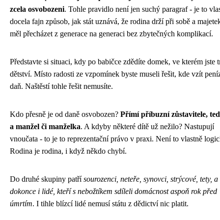
zcela osvobozeni
. Tohle pravidlo není jen suchý paragraf - je to vla
docela fajn způsob, jak stát uznává, že rodina drží při sobě a majete
měl přecházet z generace na generaci bez zbytečných komplikací.
Představte si situaci, kdy po babičce zdědíte domek, ve kterém jste tr
dětství. Místo radosti ze vzpomínek byste museli řešit, kde vzít pení
daň. Naštěstí tohle řešit nemusíte.
Kdo přesně je od daně osvobozen?
Přímí příbuzní zůstavitele, ted
a manžel či manželka
. A kdyby některé dítě už nežilo? Nastupují
vnoučata - to je to reprezentační právo v praxi. Není to vlastně logi
Rodina je rodina, i když někdo chybí.
Do druhé skupiny patří
sourozenci, neteře, synovci, strýcové, tety, a
dokonce i lidé, kteří s nebožtíkem sdíleli domácnost aspoň rok před
úmrtím
. I tihle blízcí lidé nemusí státu z dědictví nic platit.