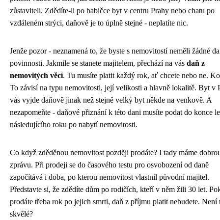
zůstaviteli. Zdědíte-li po babičce byt v centru Prahy nebo chatu po
vzdáleném strýci, daňově je to úplně stejné - neplatíte nic.
Jenže pozor - neznamená to, že byste s nemovitostí neměli žádné d
povinnosti. Jakmile se stanete majitelem, přechází na vás
daň z
nemovitých věcí
. Tu musíte platit každý rok, ať chcete nebo ne. Ko
To závisí na typu nemovitosti, její velikosti a hlavně lokalitě. Byt v 
vás vyjde daňově jinak než stejně velký byt někde na venkově. A
nezapomeňte - daňové přiznání k této dani musíte podat do konce l
následujícího roku po nabytí nemovitosti.
Co když zděděnou nemovitost později prodáte? I tady máme dobro
zprávu. Při prodeji se do časového testu pro osvobození od daně
započítává i doba, po kterou nemovitost vlastnil původní majitel.
Představte si, že zdědíte dům po rodičích, kteří v něm žili 30 let. P
prodáte třeba rok po jejich smrti, daň z příjmu platit nebudete. Není 
skvělé?