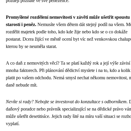
později poznáte ve své peněžence.
Promyšlené rozdělení nemovitostí v závěti může ušetřit spoustu
starostí i peněz.
Nemusíte všem dětem dát stejný podíl na všem. M
rozdělit majetek podle toho, kdo kde žije nebo kdo se o co dokáže
postarat. Dcera žijící ve městě ocení byt víc než venkovskou chalup
kterou by se neuměla starat.
A co daň z nemovitých věcí? Ta se platí každý rok a její výše závisí
mnoha faktorech. Při plánování dědictví myslete i na to, kdo a koli
platit po vašem odchodu. Nemá smysl nechat někomu nemovitost, na
daně nebude mít.
Nevíte si rady? Nebojte se investovat do konzultace s odborníkem.
D
daňový poradce nebo právník specializující se na dědické právo vá
může ušetřit desetitisíce. Jejich rady šité na míru vaší situaci se roz
vyplatí.