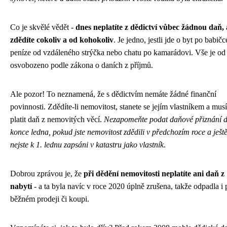
Co je skvělé vědět -
dnes neplatíte z dědictví vůbec žádnou daň,
zdědíte cokoliv a od kohokoliv
. Je jedno, jestli jde o byt po babičc
peníze od vzdáleného strýčka nebo chatu po kamarádovi. Vše je od
osvobozeno podle zákona o daních z příjmů.
Ale pozor! To neznamená, že s dědictvím nemáte žádné finanční
povinnosti. Zdědíte-li nemovitost, stanete se jejím vlastníkem a musí
platit daň z nemovitých věcí.
Nezapomeňte podat daňové přiznání 
konce ledna, pokud jste nemovitost zdědili v předchozím roce a ješt
nejste k 1. lednu zapsáni v katastru jako vlastník
.
Dobrou zprávou je, že
při dědění nemovitosti neplatíte ani daň z
nabytí
- a ta byla navíc v roce 2020 úplně zrušena, takže odpadla i 
běžném prodeji či koupi.