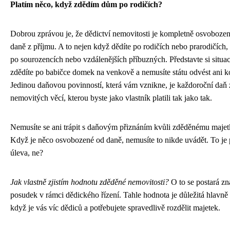
Platím něco, když zdědím dům po rodičích?
Dobrou zprávou je, že dědictví nemovitosti je kompletně osvoboze
daně z příjmu. A to nejen když dědíte po rodičích nebo prarodičích, 
po sourozencích nebo vzdálenějších příbuzných. Představte si situac
zdědíte po babičce domek na venkově a nemusíte státu odvést ani k
Jedinou daňovou povinností, která vám vznikne, je každoroční daň 
nemovitých věcí, kterou byste jako vlastník platili tak jako tak.
Nemusíte se ani trápit s daňovým přiznáním kvůli zděděnému majet
Když je něco osvobozené od daně, nemusíte to nikde uvádět. To je 
úleva, ne?
Jak vlastně zjistím hodnotu zděděné nemovitosti?
O to se postará zn
posudek v rámci dědického řízení. Tahle hodnota je důležitá hlavně 
když je vás víc dědiců a potřebujete spravedlivě rozdělit majetek.