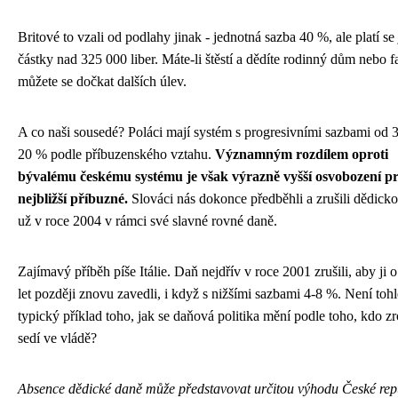
Britové to vzali od podlahy jinak - jednotná sazba 40 %, ale platí se 
částky nad 325 000 liber. Máte-li štěstí a dědíte rodinný dům nebo 
můžete se dočkat dalších úlev.
A co naši sousedé? Poláci mají systém s progresivními sazbami od 
20 % podle příbuzenského vztahu.
Významným rozdílem oproti
bývalému českému systému je však výrazně vyšší osvobození p
nejbližší příbuzné.
Slováci nás dokonce předběhli a zrušili dědick
už v roce 2004 v rámci své slavné rovné daně.
Zajímavý příběh píše Itálie. Daň nejdřív v roce 2001 zrušili, aby ji o
let později znovu zavedli, i když s nižšími sazbami 4-8 %. Není tohl
typický příklad toho, jak se daňová politika mění podle toho, kdo z
sedí ve vládě?
Absence dědické daně může představovat určitou výhodu České rep