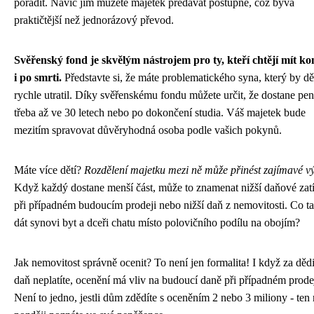
poradit. Navíc jim můžete majetek předávat postupně, což bývá
praktičtější než jednorázový převod.
Svěřenský fond je skvělým nástrojem pro ty, kteří chtějí mít ko
i po smrti.
Představte si, že máte problematického syna, který by dě
rychle utratil. Díky svěřenskému fondu můžete určit, že dostane pen
třeba až ve 30 letech nebo po dokončení studia. Váš majetek bude
mezitím spravovat důvěryhodná osoba podle vašich pokynů.
Máte více dětí?
Rozdělení majetku mezi ně může přinést zajímavé v
Když každý dostane menší část, může to znamenat nižší daňové zat
při případném budoucím prodeji nebo nižší daň z nemovitosti. Co t
dát synovi byt a dceři chatu místo polovičního podílu na obojím?
Jak nemovitost správně ocenit? To není jen formalita! I když za dědi
daň neplatíte, ocenění má vliv na budoucí daně při případném prodej
Není to jedno, jestli dům zdědíte s oceněním 2 nebo 3 miliony - ten 