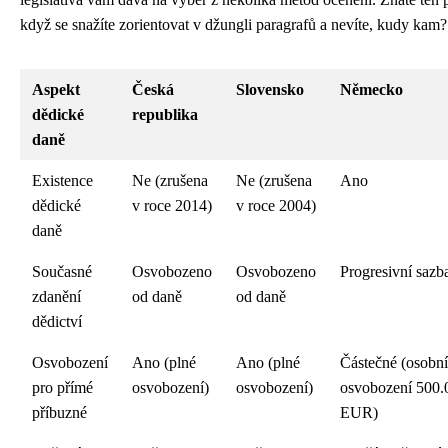
když se snažíte zorientovat v džungli paragrafů a nevíte, kudy kam?
Aspekt
Česká
Slovensko
Německo
dědické
republika
daně
Existence
Ne (zrušena
Ne (zrušena
Ano
dědické
v roce 2014)
v roce 2004)
daně
Současné
Osvobozeno
Osvobozeno
Progresivní sazb
zdanění
od daně
od daně
dědictví
Osvobození
Ano (plné
Ano (plné
Částečné (osobní
pro přímé
osvobození)
osvobození)
osvobození 500.
příbuzné
EUR)