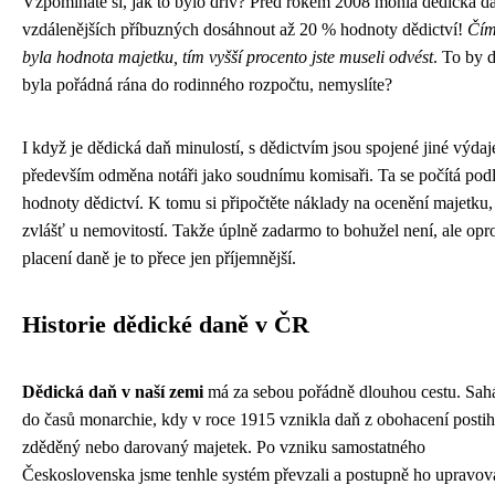
Vzpomínáte si, jak to bylo dřív? Před rokem 2008 mohla dědická d
vzdálenějších příbuzných dosáhnout až 20 % hodnoty dědictví!
Čím
byla hodnota majetku, tím vyšší procento jste museli odvést
. To by 
byla pořádná rána do rodinného rozpočtu, nemyslíte?
I když je dědická daň minulostí, s dědictvím jsou spojené jiné výdaj
především odměna notáři jako soudnímu komisaři. Ta se počítá pod
hodnoty dědictví. K tomu si připočtěte náklady na ocenění majetku,
zvlášť u nemovitostí. Takže úplně zadarmo to bohužel není, ale opro
placení daně je to přece jen příjemnější.
Historie dědické daně v ČR
Dědická daň v naší zemi
má za sebou pořádně dlouhou cestu. Sah
do časů monarchie, kdy v roce 1915 vznikla daň z obohacení postih
zděděný nebo darovaný majetek. Po vzniku samostatného
Československa jsme tenhle systém převzali a postupně ho upravova