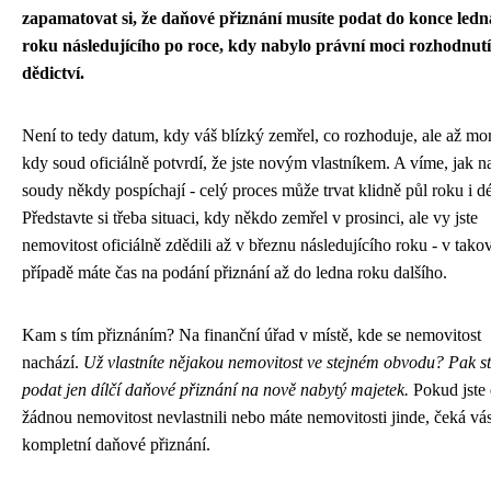
zapamatovat si, že daňové přiznání musíte podat do konce ledn
roku následujícího po roce, kdy nabylo právní moci rozhodnutí
dědictví.
Není to tedy datum, kdy váš blízký zemřel, co rozhoduje, ale až mo
kdy soud oficiálně potvrdí, že jste novým vlastníkem. A víme, jak n
soudy někdy pospíchají - celý proces může trvat klidně půl roku i dé
Představte si třeba situaci, kdy někdo zemřel v prosinci, ale vy jste
nemovitost oficiálně zdědili až v březnu následujícího roku - v tak
případě máte čas na podání přiznání až do ledna roku dalšího.
Kam s tím přiznáním? Na finanční úřad v místě, kde se nemovitost
nachází.
Už vlastníte nějakou nemovitost ve stejném obvodu? Pak st
podat jen dílčí daňové přiznání na nově nabytý majetek.
Pokud jste
žádnou nemovitost nevlastnili nebo máte nemovitosti jinde, čeká vá
kompletní daňové přiznání.