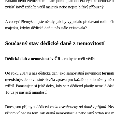
Británií nebo Německem – tam pořád platí docela vysoké dědické d
zvlášť když zdědíte větší majetek nebo nejste blízký příbuzný.
A co vy? Přemýšleli jste někdy, jak by vypadalo předávání rodinné
majetku, kdyby dědická daň u nás stále existovala?
Současný stav dědické daně z nemovitostí
Dědická daň z nemovitostí v ČR
- co byste měli vědět
Od roku 2014 u nás dědická daň jako samostatná povinnost
formál
neexistuje
. Je to vlastně skvělá zpráva pro každého, kdo někdy něc
zdědí. Pamatujete si ještě doby, kdy se z dědictví platily nemalé čás
To už je naštěstí minulostí.
Dnes jsou příjmy z dědictví
zcela osvobozeny od daně z příjmů
. Ne
přitom vůbec na tom, jak drahá nemovitost je nebo jaký vztah jste m