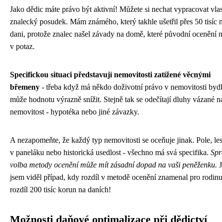
Jako dědic máte právo být aktivní! Můžete si nechat vypracovat vlas
znalecký posudek. Mám známého, který takhle ušetřil přes 50 tisíc 
dani, protože znalec našel závady na domě, které původní ocenění 
v potaz.
Specifickou situaci představují nemovitosti zatížené věcnými
břemeny
- třeba když má někdo doživotní právo v nemovitosti bydl
může hodnotu výrazně snížit. Stejně tak se odečítají dluhy vázané n
nemovitost - hypotéka nebo jiné závazky.
A nezapomeňte, že každý typ nemovitosti se oceňuje jinak. Pole, les
v paneláku nebo historická usedlost - všechno má svá specifika.
Spr
volba metody ocenění může mít zásadní dopad na vaši peněženku.
J
jsem viděl případ, kdy rozdíl v metodě ocenění znamenal pro rodin
rozdíl 200 tisíc korun na daních!
Možnosti daňové optimalizace při dědictví