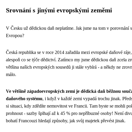
Srovnání s jinými evropskými zeměmi
V Česku už dědickou daň neplatíme. Jak jsme na tom v porovnání s
Evropou?
Česká republika se v roce 2014 zařadila mezi evropské daňové ráje,
alespoň co se týče dědictví. Zatímco my jsme dědickou daň zcela zru
většina našich evropských sousedů ji stále vybírá - a někdy ne zrov
málo.
Ve většině západoevropských zemí je dědická daň běžnou součá
daňového systému
, i když v každé zemi vypadá trochu jinak. Před
si situaci, kdy zdědíte nemovitost ve Francii. Tam byste se mohli p
prohnout - sazby šplhají až k 45 % pro nepříbuzné osoby! Není divu
bohatí Francouzi hledají způsoby, jak svůj majetek převést jinak.