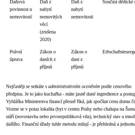
Daňová
Daň z
Daň z
Součást dědické
povinnost u
nabytí
nabytí
nemovitostí
nemovitých
nemovitosti
věcí
(zrušena
2020)
Právní
Zákon o
Zákon o
Erbschaftsteuerg
úprava
daních z
dani z
příjmů
příjmů
Nejčastěji se setkáte s
administrativním oceněním
podle cenového
předpisu. Je to jako kuchařka - máte jasně dané ingredience a postu
Vyhláška Ministerstva financí přesně říká, jak spočítat cenu domu či
Vezme se v potaz lokalita (byt v centru Prahy nebo chalupa na Šum
stáří (novostavba nebo prvorepubliková vila), technický stav a mno
dalšího. Finanční úřady tuhle metodu milují - je přehledná a jednotn