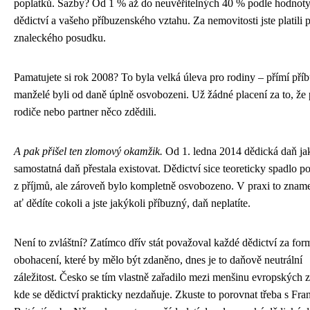
poplatků. Sazby? Od 1 % až do neuvěřitelných 40 % podle hodnot
dědictví a vašeho příbuzenského vztahu. Za nemovitosti jste platili 
znaleckého posudku.
Pamatujete si rok 2008? To byla velká úleva pro rodiny – přímí příb
manželé byli od daně úplně osvobozeni. Už žádné placení za to, že
rodiče nebo partner něco zdědili.
A pak přišel ten zlomový okamžik.
Od 1. ledna 2014 dědická daň ja
samostatná daň přestala existovat. Dědictví sice teoreticky spadlo p
z příjmů, ale zároveň bylo kompletně osvobozeno. V praxi to znam
ať dědíte cokoli a jste jakýkoli příbuzný, daň neplatíte.
Není to zvláštní? Zatímco dřív stát považoval každé dědictví za for
obohacení, které by mělo být zdaněno, dnes je to daňově neutrální
záležitost. Česko se tím vlastně zařadilo mezi menšinu evropských 
kde se dědictví prakticky nezdaňuje. Zkuste to porovnat třeba s Fran