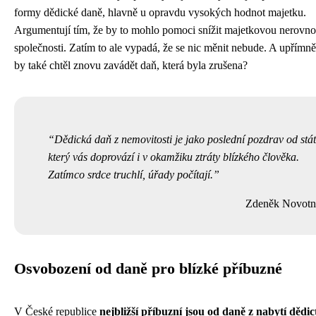
formy dědické daně, hlavně u opravdu vysokých hodnot majetku.
Argumentují tím, že by to mohlo pomoci snížit majetkovou nerovno
společnosti. Zatím to ale vypadá, že se nic měnit nebude. A upřímn
by také chtěl znovu zavádět daň, která byla zrušena?
Dědická daň z nemovitosti je jako poslední pozdrav od stát
který vás doprovází i v okamžiku ztráty blízkého člověka.
Zatímco srdce truchlí, úřady počítají.
Zdeněk Novot
Osvobození od daně pro blízké příbuzné
V České republice
nejbližší příbuzní jsou od daně z nabytí dědic