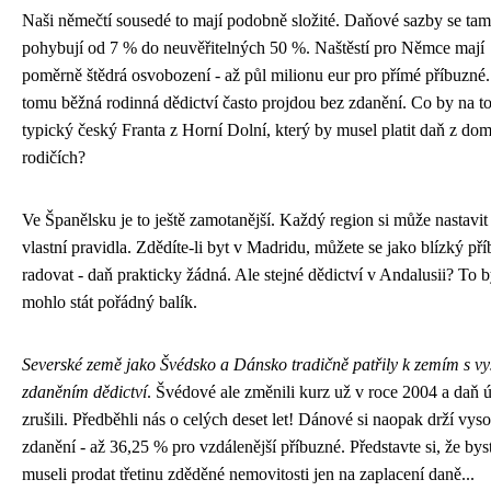
Naši němečtí sousedé to mají podobně složité. Daňové sazby se tam
pohybují od 7 % do neuvěřitelných 50 %. Naštěstí pro Němce mají
poměrně štědrá osvobození - až půl milionu eur pro přímé příbuzné
tomu běžná rodinná dědictví často projdou bez zdanění. Co by na to
typický český Franta z Horní Dolní, který by musel platit daň z do
rodičích?
Ve Španělsku je to ještě zamotanější. Každý region si může nastavit
vlastní pravidla. Zdědíte-li byt v Madridu, můžete se jako blízký př
radovat - daň prakticky žádná. Ale stejné dědictví v Andalusii? To 
mohlo stát pořádný balík.
Severské země jako Švédsko a Dánsko tradičně patřily k zemím s v
zdaněním dědictví
. Švédové ale změnili kurz už v roce 2004 a daň 
zrušili. Předběhli nás o celých deset let! Dánové si naopak drží vys
zdanění - až 36,25 % pro vzdálenější příbuzné. Představte si, že bys
museli prodat třetinu zděděné nemovitosti jen na zaplacení daně...