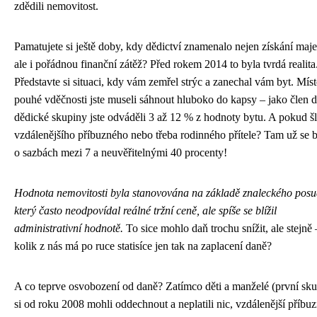
zdědili nemovitost.
Pamatujete si ještě doby, kdy dědictví znamenalo nejen získání maje
ale i pořádnou finanční zátěž? Před rokem 2014 to byla tvrdá realita
Představte si situaci, kdy vám zemřel strýc a zanechal vám byt. Mís
pouhé vděčnosti jste museli sáhnout hluboko do kapsy – jako člen 
dědické skupiny jste odváděli 3 až 12 % z hodnoty bytu. A pokud š
vzdálenějšího příbuzného nebo třeba rodinného přítele? Tam už se 
o sazbách mezi 7 a neuvěřitelnými 40 procenty!
Hodnota nemovitosti byla stanovována na základě znaleckého posu
který často neodpovídal reálné tržní ceně, ale spíše se blížil
administrativní hodnotě.
To sice mohlo daň trochu snížit, ale stejně 
kolik z nás má po ruce statisíce jen tak na zaplacení daně?
A co teprve osvobození od daně? Zatímco děti a manželé (první sku
si od roku 2008 mohli oddechnout a neplatili nic, vzdálenější příbuz