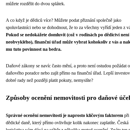
můžete rozdělit do dvou splátek.
A co když je dědiců více? Můžete podat přiznání společně jako
spoluvlastníci nebo se dohodnout, že to za všechny vyřídí jeden z v
Pokud se nedokážete domluvit (což v rodinách po dědictví není
neobvyklého), finanční úřad může vybrat kohokoliv z vás a nal
mu tuto povinnost na bedra.
Daňové zákony se navíc často mění, a proto není ostudou požádat o
daňového poradce nebo zajít přímo na finanční úřad. Lepší investov
dobré rady než později platit pokuty, nemyslíte?
Způsoby ocenění nemovitosti pro daňové úče
Správné ocenění nemovitosti je naprosto klíčovým faktorem
při
dědické daně, který přímo ovlivňuje kolik nakonec zaplatíte. Česká
legislativa vám dává na výběr z několika metod ocenění. Znáte ten p