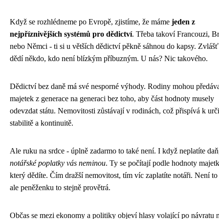
Když se rozhlédneme po Evropě, zjistíme, že máme
jeden z
nejpříznivějších systémů pro dědictví
. Třeba takoví Francouzi, B
nebo Němci - ti si u větších dědictví pěkně sáhnou do kapsy. Zvláš
dědí někdo, kdo není blízkým příbuzným. U nás? Nic takového.
Dědictví bez daně má své nesporné výhody. Rodiny mohou předáv
majetek z generace na generaci bez toho, aby část hodnoty musely
odevzdat státu. Nemovitosti zůstávají v rodinách, což přispívá k urči
stabilitě a kontinuitě.
Ale ruku na srdce - úplně zadarmo to také není. I když neplatíte daň
notářské poplatky vás neminou
. Ty se počítají podle hodnoty majet
který dědíte. Čím dražší nemovitost, tím víc zaplatíte notáři. Není to
ale peněženku to stejně provětrá.
Občas se mezi ekonomy a politiky objeví hlasy volající po návratu 