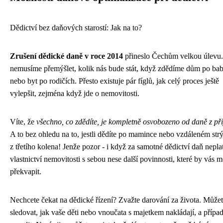
Dědictví bez daňových starostí: Jak na to?
Zrušení dědické daně v roce 2014
přineslo Čechům velkou úlevu
nemusíme přemýšlet, kolik nás bude stát, když zdědíme dům po bab
nebo byt po rodičích. Přesto existuje pár fíglů, jak celý proces ještě
vylepšit, zejména když jde o nemovitosti.
Víte, že
všechno, co zdědíte, je kompletně osvobozeno od daně z př
A to bez ohledu na to, jestli dědíte po mamince nebo vzdáleném str
z třetího kolena! Jenže pozor - i když za samotné dědictví daň neplat
vlastnictví nemovitosti s sebou nese další povinnosti, které by vás 
překvapit.
Nechcete čekat na dědické řízení? Zvažte darování za života. Může
sledovat, jak vaše děti nebo vnoučata s majetkem nakládají, a přípa