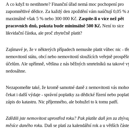
A co když to nestihnete? Finanční úřad nemá moc pochopení pro
zapomnětlivé dědice. Za každý den zpoždění vám naúčtují 0,05 % z
maximálně však 5 % nebo 300 000 Kč.
Zaspíte-li o více než pět
pracovních dnů, pokuta bude minimálně 500 Kč.
Není to sice
likvidační částka, ale proč zbytečně platit?
Zajímavé je, že v některých případech nemusíte platit vůbec nic - tř
nemovitostí státu, obcí nebo nemovitostí sloužících veřejně prospě
účelům. Ale upřímně, většina z nás běžných smrtelníků na takové 
nedosáhne.
Nezapomeňte také, že kromě samotné daně z nemovitosti vás moho
čekat i další výdaje - správní poplatky za dědické řízení nebo popla
zápis do katastru. Nic příjemného, ale bohužel to k tomu patří.
Zdědili jste nemovitost uprostřed roku? Pak platíte daň jen za zbývaj
měsíce daného roku.
Daň se platí za kalendářní rok a u větších částe