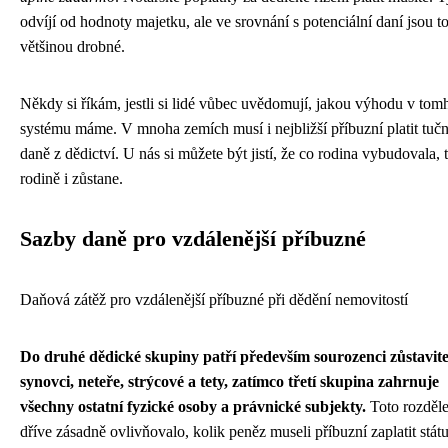
odvíjí od hodnoty majetku, ale ve srovnání s potenciální daní jsou t
většinou drobné.
Někdy si říkám, jestli si lidé vůbec uvědomují, jakou výhodu v tom
systému máme. V mnoha zemích musí i nejbližší příbuzní platit tuč
daně z dědictví. U nás si můžete být jistí, že co rodina vybudovala, 
rodině i zůstane.
Sazby daně pro vzdálenější příbuzné
Daňová zátěž pro vzdálenější příbuzné při dědění nemovitostí
Do druhé dědické skupiny patří především sourozenci zůstavite
synovci, neteře, strýcové a tety, zatímco třetí skupina zahrnuje
všechny ostatní fyzické osoby a právnické subjekty.
Toto rozděle
dříve zásadně ovlivňovalo, kolik peněz museli příbuzní zaplatit stát