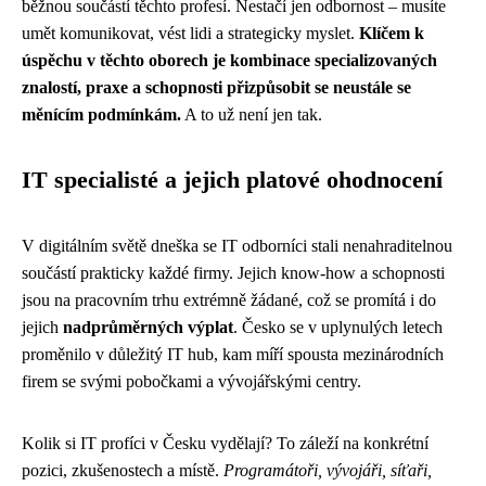
běžnou součástí těchto profesí. Nestačí jen odbornost – musíte
umět komunikovat, vést lidi a strategicky myslet.
Klíčem k
úspěchu v těchto oborech je kombinace specializovaných
znalostí, praxe a schopnosti přizpůsobit se neustále se
měnícím podmínkám.
A to už není jen tak.
IT specialisté a jejich platové ohodnocení
V digitálním světě dneška se IT odborníci stali nenahraditelnou
součástí prakticky každé firmy. Jejich know-how a schopnosti
jsou na pracovním trhu extrémně žádané, což se promítá i do
jejich
nadprůměrných výplat
. Česko se v uplynulých letech
proměnilo v důležitý IT hub, kam míří spousta mezinárodních
firem se svými pobočkami a vývojářskými centry.
Kolik si IT profíci v Česku vydělají? To záleží na konkrétní
pozici, zkušenostech a místě.
Programátoři, vývojáři, síťaři,