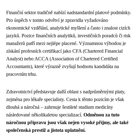
Finanční sektor tradičně nabízí nadstandardní platové podmínky.
Pro úspěch v tomto odvětví je zpravidla vyžadováno
ekonomické vzdělání, analytické myšlení a často i znalost cizích
jazyků. Pozice finančních analytiků, investičních poradců či risk
manažerů patří mezi nejlépe placené. Významnou výhodou je
získání profesních certifikací jako CFA (Chartered Financial
Analyst) nebo ACCA (Association of Chartered Certified
Accountants), které výrazně zvyšují hodnotu kandidáta na
pracovním trhu.
Zdravotnictví představuje další oblast s nadprůměrnými platy,
zejména pro lékaře specialisty. Cesta k těmto pozicím je však
dlouhá a náročná – zahrnuje šestileté studium medicíny
následované několikaletou specializací.
Odměnou za tuto
náročnou přípravu jsou však nejen vysoké příjmy, ale také
společenská prestiž a jistota uplatnění.