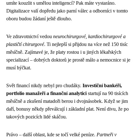
umíte kouzlit s umělou inteligencí? Pak máte vystaráno.
Digitalizace valí dopředu jako parní válec a odborníci v tomto
oboru budou žádaní ještě dlouho.
Ve zdravotnictví vedou
neurochirurgové, kardiochirurgové a
plastičtí chirurgové
. Ti nejlepší si přijdou na více než 150 tisíc
měsíčně. Zajímavé je, že platy rostou i u jiných lékařských
specializací – dobrých doktorů je prostě málo a nemocnice si je
musí hýčkat.
Svět financí nikdy nebyl pro chudáky.
Investiční bankéři,
portfolio manažeři a finanční analytici
startují na 90 tisících
měsíčně a zkušení matadoři berou i dvojnásobek. Když se jim
daří, bonusy někdy převálcují i základní plat. Není divu, že po
takových pozicích lidé skáčou.
Právo – další oblast, kde se točí velké peníze.
Partneři v