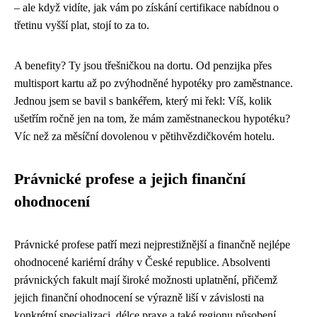
– ale když vidíte, jak vám po získání certifikace nabídnou o
třetinu vyšší plat, stojí to za to.
A benefity? Ty jsou třešničkou na dortu. Od penzijka přes
multisport kartu až po zvýhodněné hypotéky pro zaměstnance.
Jednou jsem se bavil s bankéřem, který mi řekl: Víš, kolik
ušetřím ročně jen na tom, že mám zaměstnaneckou hypotéku?
Víc než za měsíční dovolenou v pětihvězdičkovém hotelu.
Právnické profese a jejich finanční
ohodnocení
Právnické profese patří mezi nejprestižnější a finančně nejlépe
ohodnocené kariérní dráhy v České republice. Absolventi
právnických fakult mají široké možnosti uplatnění, přičemž
jejich finanční ohodnocení se výrazně liší v závislosti na
konkrétní specializaci, délce praxe a také regionu působení.