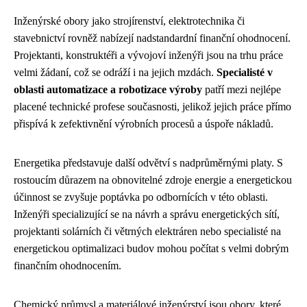
Inženýrské obory jako strojírenství, elektrotechnika či
stavebnictví rovněž nabízejí nadstandardní finanční ohodnocení.
Projektanti, konstruktéři a vývojoví inženýři jsou na trhu práce
velmi žádaní, což se odráží i na jejich mzdách.
Specialisté v
oblasti automatizace a robotizace výroby
patří mezi nejlépe
placené technické profese současnosti, jelikož jejich práce přímo
přispívá k zefektivnění výrobních procesů a úspoře nákladů.
Energetika představuje další odvětví s nadprůměrnými platy. S
rostoucím důrazem na obnovitelné zdroje energie a energetickou
účinnost se zvyšuje poptávka po odbornících v této oblasti.
Inženýři specializující se na návrh a správu energetických sítí,
projektanti solárních či větrných elektráren nebo specialisté na
energetickou optimalizaci budov mohou počítat s velmi dobrým
finančním ohodnocením.
Chemický průmysl a materiálové inženýrství jsou obory, které