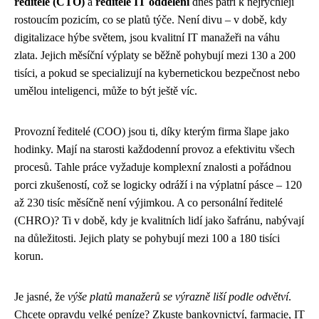
ředitelé (CTO)
a
ředitelé IT oddělení
dnes patří k nejrychleji
rostoucím pozicím, co se platů týče. Není divu – v době, kdy
digitalizace hýbe světem, jsou kvalitní IT manažeři na váhu
zlata. Jejich měsíční výplaty se běžně pohybují mezi 130 a 200
tisíci, a pokud se specializují na kybernetickou bezpečnost nebo
umělou inteligenci, může to být ještě víc.
Provozní ředitelé (COO) jsou ti, díky kterým firma šlape jako
hodinky. Mají na starosti každodenní provoz a efektivitu všech
procesů. Tahle práce vyžaduje komplexní znalosti a pořádnou
porci zkušeností, což se logicky odráží i na výplatní pásce – 120
až 230 tisíc měsíčně není výjimkou. A co personální ředitelé
(CHRO)? Ti v době, kdy je kvalitních lidí jako šafránu, nabývají
na důležitosti. Jejich platy se pohybují mezi 100 a 180 tisíci
korun.
Je jasné, že
výše platů manažerů se výrazně liší podle odvětví
.
Chcete opravdu velké peníze? Zkuste bankovnictví, farmacie, IT