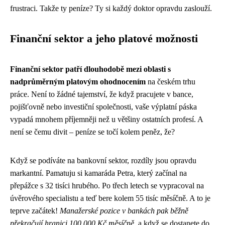
frustraci. Takže ty peníze? Ty si každý doktor opravdu zaslouží.
Finanční sektor a jeho platové možnosti
Finanční sektor patří dlouhodobě mezi oblasti s
nadprůměrným platovým ohodnocením
na českém trhu
práce. Není to žádné tajemství, že když pracujete v bance,
pojišťovně nebo investiční společnosti, vaše výplatní páska
vypadá mnohem příjemněji než u většiny ostatních profesí. A
není se čemu divit – peníze se točí kolem peněz, že?
Když se podíváte na bankovní sektor, rozdíly jsou opravdu
markantní. Pamatuju si kamaráda Petra, který začínal na
přepážce s 32 tisíci hrubého. Po třech letech se vypracoval na
úvěrového specialistu a teď bere kolem 55 tisíc měsíčně. A to je
teprve začátek!
Manažerské pozice v bankách pak běžně
překračují hranici 100 000 Kč měsíčně
, a když se dostanete do