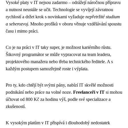
Vysoké platy v IT nejsou zadarmo – odrážejí náročnou přípravu
a nutnost neustále se učit. Technologie se vyvíjejí závratnou
rychlostí a držet krok s novinkami vyžaduje
nepřetržité studium
a seberozvoj
. Mnoho profíků v oboru věnuje vzdělávání spoustu
času i mimo práci.
Co je na práci v IT taky super, je možnost kariérního růstu.
Šikovný programátor se může vypracovat na team leadera,
projektového manažera nebo třeba technického ředitele. A s
každým postupem samozřejmě roste i výplata.
Pro ty, kdo chtějí být svými pány, nabízí IT skvělé možnosti
podnikání nebo práce na volné noze.
Freelanceři v IT
si mohou
účtovat od 800 Kč za hodinu výš, podle své specializace a
zkušeností.
K vysokým platům v IT přispívá i dlouhodobý nedostatek