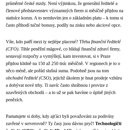
průměrné české mzdy. Není výjimkou, že generální ředitelé a
členové představenstev významných firem si měsíčně přijdou na
statisíce korun. A to nemluvím jen o základním platu – k tomu si
často přihodí tučné bonusy, podíly na zisku nebo akciové opce.
Víte, kdo patří mezi ty nejlépe placené? Třeba
finanční ředitelé
(CFO)
. Tihle peněžní mágové, co hlídají finanční zdraví firmy,
sestavují rozpočty a vymýšlejí, kam investovat, si v Praze
přijdou klidně na 150 až 250 tisíc měsíčně. V regionech je to o
něco méně, ale pořád slušná suma. Podobně jsou na tom
obchodní ředitelé (CSO)
, jejichž úkolem je hnat prodeje vzhůru
a dobývat nové trhy. Ti navíc často shrábnou i provize z
uzavřených obchodů – a to už se pak bavíme o úplně jiných
penězích.
Pamatujete si doby, kdy ajťáci byli považováni za podivíny
zavřené v serverovně? Ty časy jsou dávno pryč!
Technologičtí