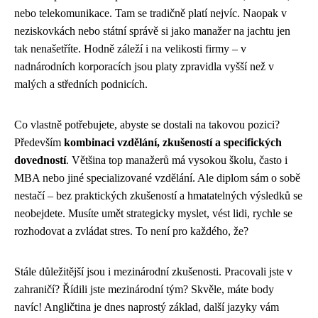
nebo telekomunikace. Tam se tradičně platí nejvíc. Naopak v
neziskovkách nebo státní správě si jako manažer na jachtu jen
tak nenašetříte. Hodně záleží i na velikosti firmy – v
nadnárodních korporacích jsou platy zpravidla vyšší než v
malých a středních podnicích.
Co vlastně potřebujete, abyste se dostali na takovou pozici?
Především
kombinaci vzdělání, zkušeností a specifických
dovedností
. Většina top manažerů má vysokou školu, často i
MBA nebo jiné specializované vzdělání. Ale diplom sám o sobě
nestačí – bez praktických zkušeností a hmatatelných výsledků se
neobejdete. Musíte umět strategicky myslet, vést lidi, rychle se
rozhodovat a zvládat stres. To není pro každého, že?
Stále důležitější jsou i mezinárodní zkušenosti. Pracovali jste v
zahraničí? Řídili jste mezinárodní tým? Skvěle, máte body
navíc! Angličtina je dnes naprostý základ, další jazyky vám