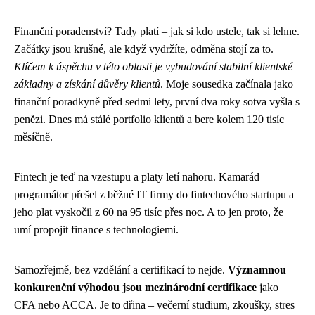
Finanční poradenství? Tady platí – jak si kdo ustele, tak si lehne.
Začátky jsou krušné, ale když vydržíte, odměna stojí za to.
Klíčem k úspěchu v této oblasti je vybudování stabilní klientské
základny a získání důvěry klientů
. Moje sousedka začínala jako
finanční poradkyně před sedmi lety, první dva roky sotva vyšla s
penězi. Dnes má stálé portfolio klientů a bere kolem 120 tisíc
měsíčně.
Fintech je teď na vzestupu a platy letí nahoru. Kamarád
programátor přešel z běžné IT firmy do fintechového startupu a
jeho plat vyskočil z 60 na 95 tisíc přes noc. A to jen proto, že
umí propojit finance s technologiemi.
Samozřejmě, bez vzdělání a certifikací to nejde.
Významnou
konkurenční výhodou jsou mezinárodní certifikace
jako
CFA nebo ACCA. Je to dřina – večerní studium, zkoušky, stres