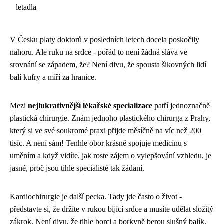
letadla
V Česku platy doktorů v posledních letech docela poskočily
nahoru. Ale ruku na srdce - pořád to není žádná sláva ve
srovnání se západem, že? Není divu, že spousta šikovných lidí
balí kufry a míří za hranice.
Mezi
nejlukrativnější lékařské specializace
patří jednoznačně
plastická chirurgie. Znám jednoho plastického chirurga z Prahy,
který si ve své soukromé praxi přijde měsíčně na víc než 200
tisíc. A není sám! Tenhle obor krásně spojuje medicínu s
uměním a když vidíte, jak roste zájem o vylepšování vzhledu, je
jasné, proč jsou tihle specialisté tak žádaní.
Kardiochirurgie je další pecka. Tady jde často o život -
představte si, že držíte v rukou bijící srdce a musíte udělat složitý
zákrok. Není divu, že tihle borci a borkyně berou slušný balík.