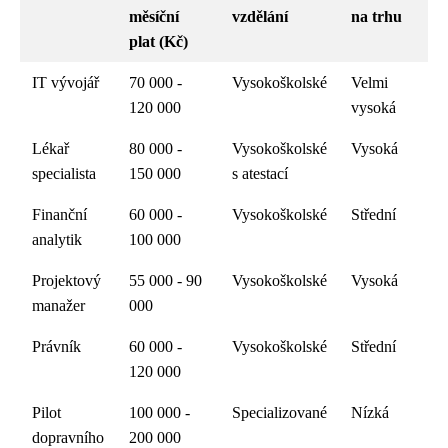
měsíční
vzdělání
na trhu
plat (Kč)
IT vývojář
70 000 -
Vysokoškolské
Velmi
120 000
vysoká
Lékař
80 000 -
Vysokoškolské
Vysoká
specialista
150 000
s atestací
Finanční
60 000 -
Vysokoškolské
Střední
analytik
100 000
Projektový
55 000 - 90
Vysokoškolské
Vysoká
manažer
000
Právník
60 000 -
Vysokoškolské
Střední
120 000
Pilot
100 000 -
Specializované
Nízká
dopravního
200 000