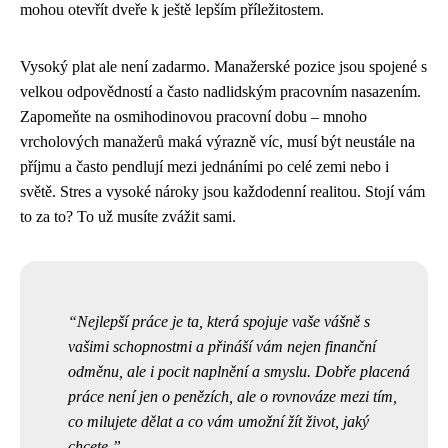
mohou otevřít dveře k ještě lepším příležitostem.
Vysoký plat ale není zadarmo. Manažerské pozice jsou spojené s
velkou odpovědností a často nadlidským pracovním nasazením.
Zapomeňte na osmihodinovou pracovní dobu – mnoho
vrcholových manažerů maká výrazně víc, musí být neustále na
příjmu a často pendlují mezi jednáními po celé zemi nebo i
světě. Stres a vysoké nároky jsou každodenní realitou. Stojí vám
to za to? To už musíte zvážit sami.
Nejlepší práce je ta, která spojuje vaše vášně s
vašimi schopnostmi a přináší vám nejen finanční
odměnu, ale i pocit naplnění a smyslu. Dobře placená
práce není jen o penězích, ale o rovnováze mezi tím,
co milujete dělat a co vám umožní žít život, jaký
chcete.