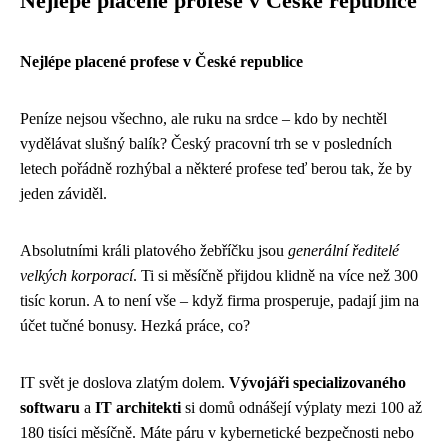
Nejlépe placené profese v České republice
Nejlépe placené profese v České republice
Peníze nejsou všechno, ale ruku na srdce – kdo by nechtěl
vydělávat slušný balík? Český pracovní trh se v posledních
letech pořádně rozhýbal a některé profese teď berou tak, že by
jeden záviděl.
Absolutními králi platového žebříčku jsou
generální ředitelé
velkých korporací
. Ti si měsíčně přijdou klidně na více než 300
tisíc korun. A to není vše – když firma prosperuje, padají jim na
účet tučné bonusy. Hezká práce, co?
IT svět je doslova zlatým dolem.
Vývojáři specializovaného
softwaru
a
IT architekti
si domů odnášejí výplaty mezi 100 až
180 tisíci měsíčně. Máte páru v kybernetické bezpečnosti nebo