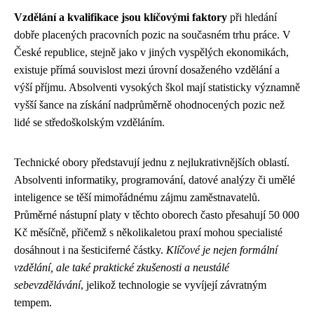
Vzdělání a kvalifikace jsou klíčovými faktory
při hledání
dobře placených pracovních pozic na současném trhu práce. V
České republice, stejně jako v jiných vyspělých ekonomikách,
existuje přímá souvislost mezi úrovní dosaženého vzdělání a
výší příjmu. Absolventi vysokých škol mají statisticky významně
vyšší šance na získání nadprůměrně ohodnocených pozic než
lidé se středoškolským vzděláním.
Technické obory představují jednu z nejlukrativnějších oblastí.
Absolventi informatiky, programování, datové analýzy či umělé
inteligence se těší mimořádnému zájmu zaměstnavatelů.
Průměrné nástupní platy v těchto oborech často přesahují 50 000
Kč měsíčně, přičemž s několikaletou praxí mohou specialisté
dosáhnout i na šesticiferné částky.
Klíčové je nejen formální
vzdělání, ale také praktické zkušenosti a neustálé
sebevzdělávání
, jelikož technologie se vyvíjejí závratným
tempem.