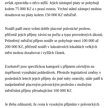
avšak zpravidla o něco nižší. Jejich nástupní platy se pohybují
kolem 75 000 Kč a s praxí rostou. Vrchní státní zástupci mohou
dosahovat na platy kolem 150 000 Kč měsíčně.
Notáři patří mezi velmi dobře placené právnické profese,
přičemž jejich příjmy závisí na počtu a typu provedených úkonů.
Průměrný měsíční příjem notáře se pohybuje mezi 100 000 až
200 000 Kč, přičemž notáři v lukrativních lokalitách velkých
měst mohou dosahovat i vyšších částek.
Exekutoři
jsou specifickou kategorií s příjmem závislým na
úspěšnosti vymáhání pohledávek. Přestože legislativní změny v
posledních letech jejich příjmy do jisté míry omezily, stále patří k
nadprůměrně placeným právnickým profesím s možnými
měsíčními příjmy přesahujícími 100 000 Kč.
Je třeba zdůraznit, že cesta k vysokým příjmům v právnických