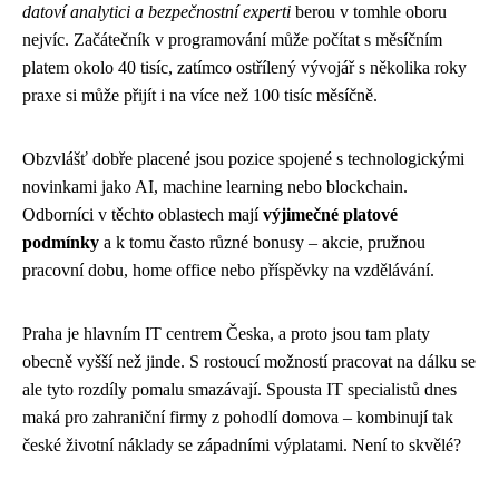
datoví analytici a bezpečnostní experti
berou v tomhle oboru
nejvíc. Začátečník v programování může počítat s měsíčním
platem okolo 40 tisíc, zatímco ostřílený vývojář s několika roky
praxe si může přijít i na více než 100 tisíc měsíčně.
Obzvlášť dobře placené jsou pozice spojené s technologickými
novinkami jako AI, machine learning nebo blockchain.
Odborníci v těchto oblastech mají
výjimečné platové
podmínky
a k tomu často různé bonusy – akcie, pružnou
pracovní dobu, home office nebo příspěvky na vzdělávání.
Praha je hlavním IT centrem Česka, a proto jsou tam platy
obecně vyšší než jinde. S rostoucí možností pracovat na dálku se
ale tyto rozdíly pomalu smazávají. Spousta IT specialistů dnes
maká pro zahraniční firmy z pohodlí domova – kombinují tak
české životní náklady se západními výplatami. Není to skvělé?