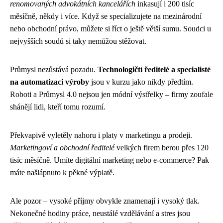
renomovaných advokátních kancelářích
inkasují i 200 tisíc
měsíčně, někdy i více. Když se specializujete na mezinárodní
nebo obchodní právo, můžete si říct o ještě větší sumu. Soudci u
nejvyšších soudů si taky nemůžou stěžovat.
Průmysl nezůstává pozadu.
Technologičtí ředitelé a specialisté
na automatizaci výroby
jsou v kurzu jako nikdy předtím.
Roboti a Průmysl 4.0 nejsou jen módní výstřelky – firmy zoufale
shánějí lidi, kteří tomu rozumí.
Překvapivě vyletěly nahoru i platy v marketingu a prodeji.
Marketingoví a obchodní ředitelé
velkých firem berou přes 120
tisíc měsíčně. Umíte digitální marketing nebo e-commerce? Pak
máte našlápnuto k pěkné výplatě.
Ale pozor – vysoké příjmy obvykle znamenají i vysoký tlak.
Nekonečné hodiny práce, neustálé vzdělávání a stres jsou