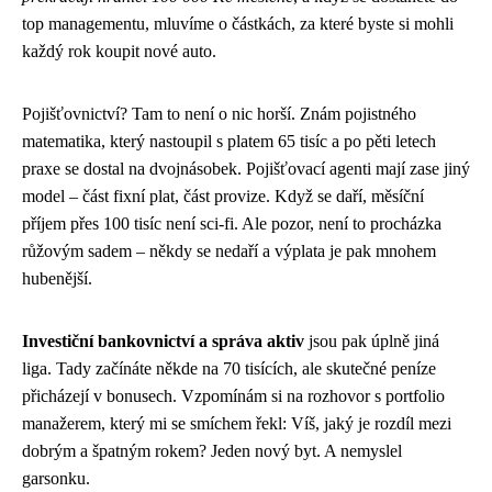
top managementu, mluvíme o částkách, za které byste si mohli
každý rok koupit nové auto.
Pojišťovnictví? Tam to není o nic horší. Znám pojistného
matematika, který nastoupil s platem 65 tisíc a po pěti letech
praxe se dostal na dvojnásobek. Pojišťovací agenti mají zase jiný
model – část fixní plat, část provize. Když se daří, měsíční
příjem přes 100 tisíc není sci-fi. Ale pozor, není to procházka
růžovým sadem – někdy se nedaří a výplata je pak mnohem
hubenější.
Investiční bankovnictví a správa aktiv
jsou pak úplně jiná
liga. Tady začínáte někde na 70 tisících, ale skutečné peníze
přicházejí v bonusech. Vzpomínám si na rozhovor s portfolio
manažerem, který mi se smíchem řekl: Víš, jaký je rozdíl mezi
dobrým a špatným rokem? Jeden nový byt. A nemyslel
garsonku.