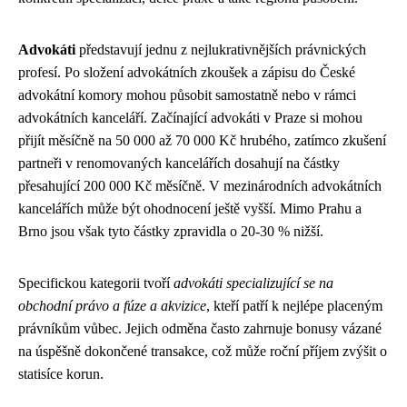
Advokáti
představují jednu z nejlukrativnějších právnických
profesí. Po složení advokátních zkoušek a zápisu do České
advokátní komory mohou působit samostatně nebo v rámci
advokátních kanceláří. Začínající advokáti v Praze si mohou
přijít měsíčně na 50 000 až 70 000 Kč hrubého, zatímco zkušení
partneři v renomovaných kancelářích dosahují na částky
přesahující 200 000 Kč měsíčně. V mezinárodních advokátních
kancelářích může být ohodnocení ještě vyšší. Mimo Prahu a
Brno jsou však tyto částky zpravidla o 20-30 % nižší.
Specifickou kategorii tvoří
advokáti specializující se na
obchodní právo a fúze a akvizice
, kteří patří k nejlépe placeným
právníkům vůbec. Jejich odměna často zahrnuje bonusy vázané
na úspěšně dokončené transakce, což může roční příjem zvýšit o
statisíce korun.