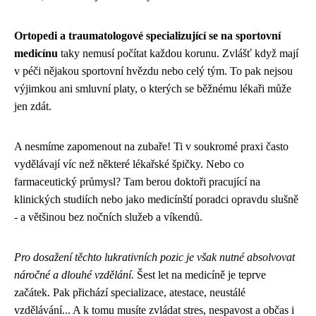
Ortopedi a traumatologové specializující se na sportovní
medicínu
taky nemusí počítat každou korunu. Zvlášť když mají
v péči nějakou sportovní hvězdu nebo celý tým. To pak nejsou
výjimkou ani smluvní platy, o kterých se běžnému lékaři může
jen zdát.
A nesmíme zapomenout na zubaře! Ti v soukromé praxi často
vydělávají víc než některé lékařské špičky. Nebo co
farmaceutický průmysl? Tam berou doktoři pracující na
klinických studiích nebo jako medicínští poradci opravdu slušně
- a většinou bez nočních služeb a víkendů.
Pro dosažení těchto lukrativních pozic je však nutné absolvovat
náročné a dlouhé vzdělání.
Šest let na medicíně je teprve
začátek. Pak přichází specializace, atestace, neustálé
vzdělávání... A k tomu musíte zvládat stres, nespavost a občas i