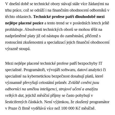
V dnešní době se technické obory stávají stále více žádanými na
trhu práce, což se odráží i na finančním ohodnocení odborníků v
těchto oblastech.
Technické profese patří dlouhodobě mezi
nejlépe placené pozice
a tento trend se v posledních letech ještě
prohlubuje. Absolventi technických oborů se mohou těšit na
nadprůměrné platy již od nástupu do zaměstnání, přičemž s
rostoucími zkušenostmi a specializací jejich finanční ohodnocení
výrazně stoupá.
Mezi nejlépe placené technické profese patří bezpochyby IT
specialisté. Programátoři, vývojáři softwaru, datoví analytici či
specialisté na kybernetickou bezpečnost dosahují platů, které
významně převyšují celostátní průměr.
Zvláště ceněni jsou
odborníci na umělou inteligenci, strojové učení a analýzu
velkých dat
, jejichž měsíční příjmy se často pohybují v
šesticiferných částkách. Není výjimkou, že zkušený programátor
v Praze či Brně vydělává více než 100 000 Kč měsíčně.