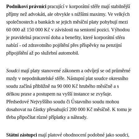
Podnikoví právníci
pracující v korporátní sféře mají stabilnější
příjmy než advokáti, ale obvykle s nižšími maximy. Ve velkých
společnostech a bankách se jejich měsíční platy pohybují mezi
60 000 až 150 000 Kč v závislosti na seniorní pozici. Výhodou
je pravidelná pracovní doba a benefity, které korporátní sféra
nabízí - od zdravotního pojištění přes příspěvky na penzijní
připojištění až po služební automobil.
Soudci
mají platy stanovené zákonem a odvíjejí se od průměrné
mzdy v nepodnikatelské sféře. Nástupní plat soudce okresního
soudu začíná přibližně na 90 000 Kč hrubého měsíčně a s
délkou praxe a postupem na vyšší instance se zvyšuje.
Předsedové Nejvyššího soudu či Ústavního soudu mohou
dosahovat na částky přesahující 200 000 Kč měsíčně. K tomu je
třeba připočítat různé příplatky a náhrady.
Státní zástupci
mají platové ohodnocení podobné jako soudci,