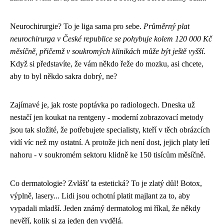
Neurochirurgie? To je liga sama pro sebe.
Průměrný plat
neurochirurga v České republice se pohybuje kolem 120 000 Kč
měsíčně, přičemž v soukromých klinikách může být ještě vyšší.
Když si představíte, že vám někdo řeže do mozku, asi chcete,
aby to byl někdo sakra dobrý, ne?
Zajímavé je, jak roste poptávka po radiologech. Dneska už
nestačí jen koukat na rentgeny - moderní zobrazovací metody
jsou tak složité, že potřebujete specialisty, kteří v těch obrázcích
vidí víc než my ostatní. A protože jich není dost, jejich platy letí
nahoru - v soukromém sektoru klidně ke 150 tisícům měsíčně.
Co dermatologie? Zvlášť ta estetická? To je zlatý důl! Botox,
výplně, lasery... Lidi jsou ochotní platit majlant za to, aby
vypadali mladší. Jeden známý dermatolog mi říkal, že někdy
nevěří, kolik si za jeden den vydělá.