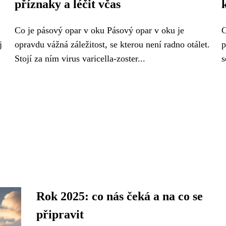
příznaky a léčit včas
Co je pásový opar v oku Pásový opar v oku je
C
j
opravdu vážná záležitost, se kterou není radno otálet.
p
Stojí za ním virus varicella-zoster...
s
Rok 2025: co nás čeká a na co se
připravit