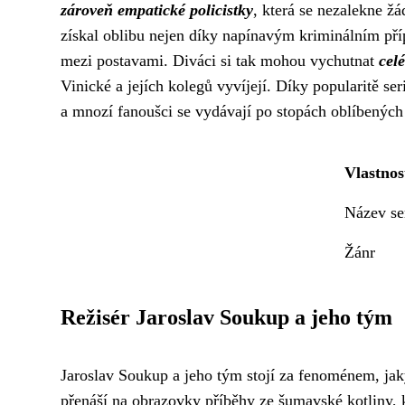
zároveň empatické policistky
, která se nezalekne žá
získal oblibu nejen díky napínavým kriminálním př
mezi postavami. Diváci si tak mohou vychutnat
cel
Vinické a jejích kolegů vyvíjejí. Díky popularitě se
a mnozí fanoušci se vydávají po stopách oblíbených
Vlastnos
Název se
Žánr
Režisér Jaroslav Soukup a jeho tým
Jaroslav Soukup a jeho tým stojí za fenoménem, jaký
přenáší na obrazovky příběhy ze šumavské kotliny, k