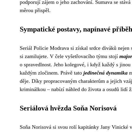
podporují zájem o jeho zachování. Šumava se stává s
měrou přispěl.
Sympatické postavy, napínavé příbě
Seriál Policie Modrava si získal srdce diváků nejen
si zamilujete. V čele vyšetřovacího týmu stojí
major
o spravedlnost. Jeho kolegové, i když každý s jinou
každým zločinem. Právě tato
jedinečná dynamika
me
děje. Díky propracovaným charakterům a jejich vzá
kriminálkou – nabízí náhled do života a osudů lidí 
Seriálová hvězda Soňa Norisová
Soňa Norisová si svou rolí kapitánky Jany Vinické v