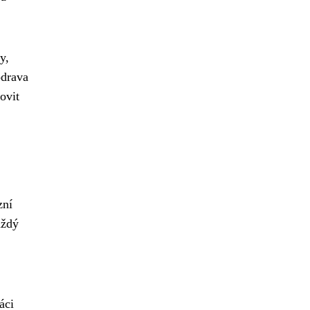
y,
odrava
ovit
zní
aždý
áci