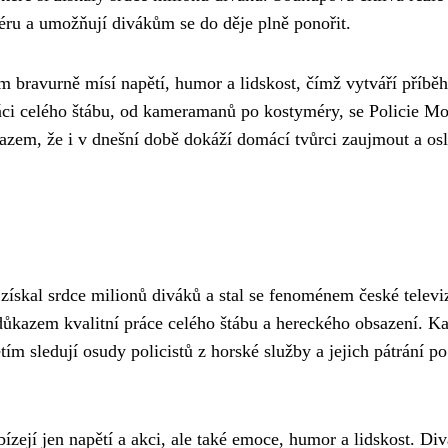
féru a umožňují divákům se do děje plně ponořit.
ravurně mísí napětí, humor a lidskost, čímž vytváří příběh
ráci celého štábu, od kameramanů po kostyméry, se Policie M
kazem, že i v dnešní době dokáží domácí tvůrci zaujmout a osl
 získal srdce milionů diváků a stal se fenoménem české televi
ůkazem kvalitní práce celého štábu a hereckého obsazení. K
ětím sledují osudy policistů z horské služby a jejich pátrání po
zejí jen napětí a akci, ale také emoce, humor a lidskost. Div