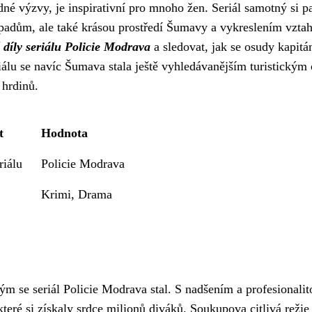
dné výzvy, je inspirativní pro mnoho žen. Seriál samotný si p
ípadům, ale také krásou prostředí Šumavy a vykreslením vzta
é díly seriálu Policie Modrava
a sledovat, jak se osudy kapitá
riálu se navíc Šumava stala ještě vyhledávanějším turistickým
 hrdinů.
t
Hodnota
riálu
Policie Modrava
Krimi, Drama
m se seriál Policie Modrava stal. S nadšením a profesionalit
teré si získaly srdce milionů diváků. Soukupova citlivá režie