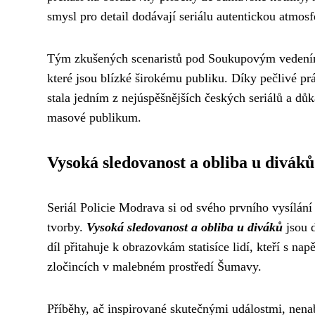
smysl pro detail dodávají seriálu autentickou atmos
Tým zkušených scenaristů pod Soukupovým vedením b
které jsou blízké širokému publiku. Díky pečlivé p
stala jedním z nejúspěšnějších českých seriálů a dů
masové publikum.
Vysoká sledovanost a obliba u diváků
Seriál Policie Modrava si od svého prvního vysílání
tvorby.
Vysoká sledovanost a obliba u diváků
jsou d
díl přitahuje k obrazovkám statisíce lidí, kteří s nap
zločincích v malebném prostředí Šumavy.
Příběhy, ač inspirované skutečnými událostmi, nenabí