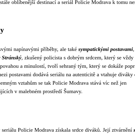
tále oblíbenější destinací a seriál Policie Modrava k tomu n
hy
 svými napínavými příběhy, ale také
sympatickými postavami
,
 Stránský
, zkušený policista s dobrým srdcem, který se vždy
 povahou a minulostí, tvoří sehraný tým, který se dokáže popr
zi postavami dodává seriálu na autenticitě a vtahuje diváky
jemným vztahům se tak Policie Modrava stává víc než jen
žijících v malebném prostředí Šumavy.
 seriálu Policie Modrava získala srdce diváků. Její ztvárnění