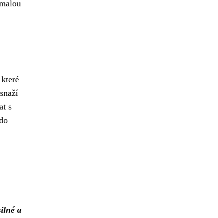
emalou
 které
 snaží
at s
 do
silné a