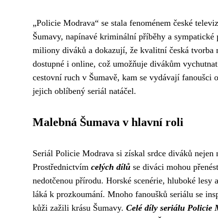
„Policie Modrava“ se stala fenoménem české televizní
Šumavy, napínavé kriminální příběhy a sympatické 
miliony diváků a dokazují, že kvalitní česká tvorba
dostupné i online, což umožňuje divákům vychutnat s
cestovní ruch v Šumavě, kam se vydávají fanoušci ob
jejich oblíbený seriál natáčel.
Malebná Šumava v hlavní roli
Seriál Policie Modrava si získal srdce diváků nejen
Prostřednictvím
celých dílů
se diváci mohou přenést
nedotčenou přírodu. Horské scenérie, hluboké lesy a
láká k prozkoumání. Mnoho fanoušků seriálu se insp
kůži zažili krásu Šumavy.
Celé díly seriálu Policie