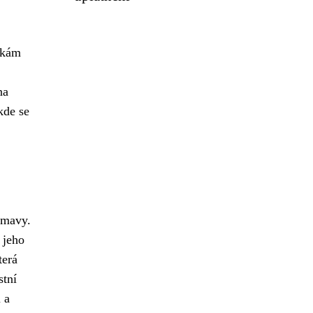
vkám
na
kde se
umavy.
 jeho
terá
stní
 a