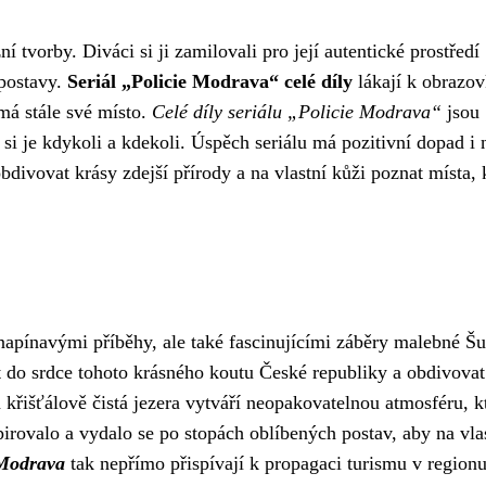
 tvorby. Diváci si ji zamilovali pro její autentické prostředí
postavy.
Seriál „Policie Modrava“ celé díly
lákají k obrazo
 má stále své místo.
Celé díly seriálu „Policie Modrava“
jsou
i je kdykoli a kdekoli. Úspěch seriálu má pozitivní dopad i 
divovat krásy zdejší přírody a na vlastní kůži poznat místa, 
 napínavými příběhy, ale také fascinujícími záběry malebné Š
 do srdce tohoto krásného koutu České republiky a obdivovat
 křišťálově čistá jezera vytváří neopakovatelnou atmosféru, k
irovalo a vydalo se po stopách oblíbených postav, aby na vla
 Modrava
tak nepřímo přispívají k propagaci turismu v regionu