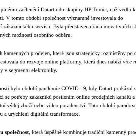
 plnému začlenění Datartu do skupiny HP Tronic, což vedlo k 
sti. V tomto období společnost významně investovala do
ní zákaznického servisu. Byla představena řada inovativních s
řených možností osobního odběru.
ch kamenných prodejen, které jsou strategicky rozmístěny po 
stovala do rozvoje online platformy, která dnes nabízí
více 
py v segmentu elektroniky.
sti bylo období pandemie COVID-19, kdy Datart prokázal 
ící se potřeby zákazníků posílením online prodejních kanálů a
tní výdej zboží nebo video poradenství. Toto období paradox
u a urychlení digitální transformace.
u společnost
, která úspěšně kombinuje tradiční kamenný pro