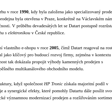
trhu v roce
1990
, kdy byla založena jako specializovaný prode
prodejna byla otevřena v Praze, konkrétně na Václavském nám
nosti. V průběhu devadesátých let se Datart postupně rozrůst
hu s elektronikou
v České republice.
í vlastního e-shopu v roce
2005
, čímž Datart reagoval na ros
al jako klíčový pro budoucí rozvoj firmy, zejména v kontextu
nost tak dokázala propojit výhody kamenných prodejen s
úspěšného multikanálového obchodního modelu.
uktury, když společnost
HP Tronic
získala majoritní podíl v
je a synergické efekty, které pomohly Datartu dále posílit svo
stické významnou modernizací prodejen a rozšiřováním sortime