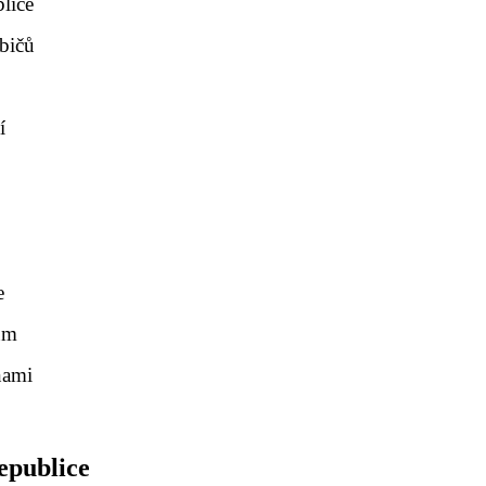
blice
ebičů
í
y
e
ům
nami
republice