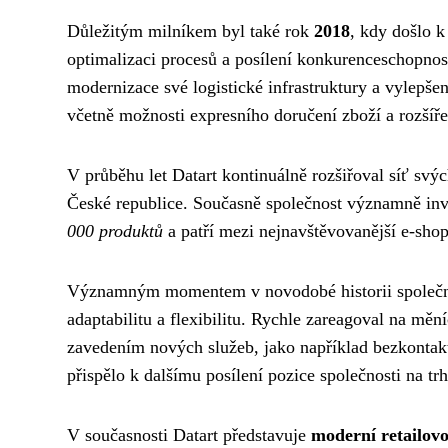
Důležitým milníkem byl také rok
2018
, kdy došlo k
optimalizaci procesů a posílení konkurenceschopno
modernizace své logistické infrastruktury a vylepše
včetně možnosti expresního doručení zboží a rozší
V průběhu let Datart kontinuálně rozšiřoval síť svý
České republice. Současně společnost významně inve
000 produktů
a patří mezi nejnavštěvovanější e-sho
Významným momentem v novodobé historii společno
adaptabilitu a flexibilitu. Rychle zareagoval na měn
zavedením nových služeb, jako například bezkontak
přispělo k dalšímu posílení pozice společnosti na trh
V současnosti Datart představuje
moderní retailovo