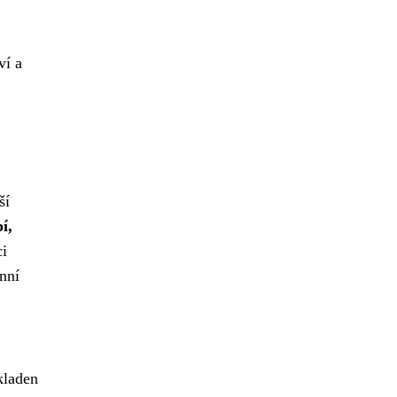
ví a
ší
í,
i
nní
kladen