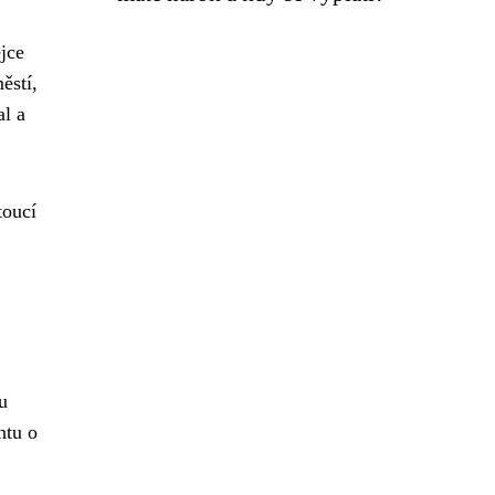
jce
ěstí,
al a
toucí
u
ntu o