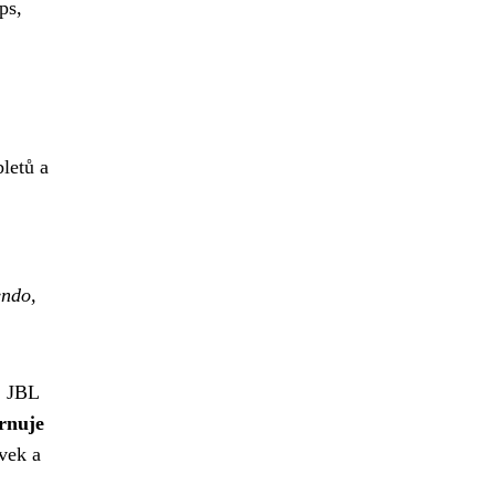
ps,
letů a
endo,
, JBL
rnuje
vek a