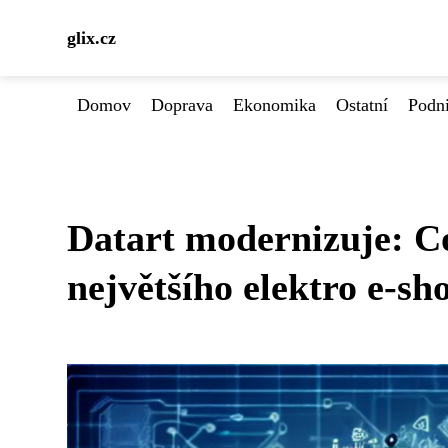
glix.cz
Domov
Doprava
Ekonomika
Ostatní
Podn
Datart modernizuje: Co
největšího elektro e-sh