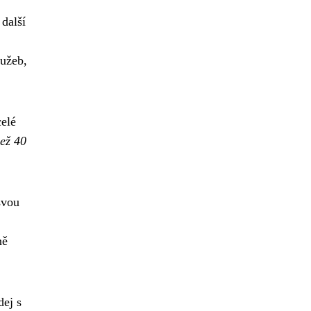
další
lužeb,
celé
než 40
svou
ně
dej s