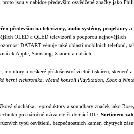
, proto jsou v nabídce především osvědčené značky jako Phili
ěřen především na televizory, audio systémy, projektory a
nějších OLED a QLED televizorů s podporou nejnovějších
pozornost DATART věnuje také oblasti mobilních telefonů, tab
y značek Apple, Samsung, Xiaomi a dalších.
, monitory a veškeré příslušenství včetně tiskáren, skenerů a
é herní elektronika, včetně konzolí PlayStation, Xbox a Nint
čková sluchátka, reproduktory a soundbary značek jako Bose
 technika pro náročné uživatele či domácí DJe.
Sortiment zah
 různých typů osvětlení, bezpečnostních kamer, chytrých zásu