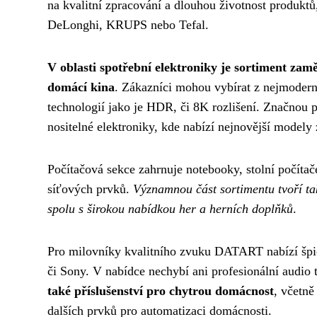
na kvalitní zpracování a dlouhou životnost produktů
DeLonghi, KRUPS nebo Tefal.
V oblasti spotřební elektroniky je sortiment zam
domácí kina
. Zákazníci mohou vybírat z nejmoder
technologií jako je HDR, či 8K rozlišení. Značnou 
nositelné elektroniky, kde nabízí nejnovější model
Počítačová sekce zahrnuje notebooky, stolní počítače
síťových prvků.
Významnou část sortimentu tvoří tak
spolu s širokou nabídkou her a herních doplňků
.
Pro milovníky kvalitního zvuku DATART nabízí špi
či Sony. V nabídce nechybí ani profesionální audio
také příslušenství pro chytrou domácnost
, včetně
dalších prvků pro automatizaci domácnosti.