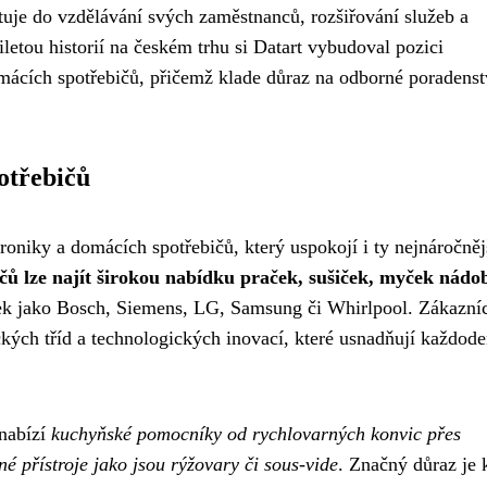
uje do vzdělávání svých zaměstnanců, rozšiřování služeb a
iletou historií na českém trhu si Datart vybudoval pozici
mácích spotřebičů, přičemž klade důraz na odborné poradenst
otřebičů
oniky a domácích spotřebičů, který uspokojí i ty nejnáročněj
čů lze najít širokou nabídku praček, sušiček, myček nádob
 jako Bosch, Siemens, LG, Samsung či Whirlpool. Zákazníc
kých tříd a technologických inovací, které usnadňují každode
nabízí
kuchyňské pomocníky od rychlovarných konvic přes
é přístroje jako jsou rýžovary či sous-vide
. Značný důraz je 