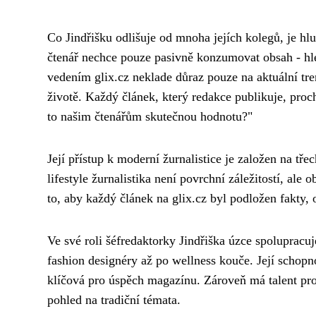
Co Jindřišku odlišuje od mnoha jejích kolegů, je h
čtenář nechce pouze pasivně konzumovat obsah - hled
vedením glix.cz neklade důraz pouze na aktuální tr
životě. Každý článek, který redakce publikuje, pro
to našim čtenářům skutečnou hodnotu?"
Její přístup k moderní žurnalistice je založen na třech
lifestyle žurnalistika není povrchní záležitostí, ale 
to, aby každý článek na glix.cz byl podložen fakty
Ve své roli šéfredaktorky Jindřiška úzce spolupracu
fashion designéry až po wellness kouče. Její schopnos
klíčová pro úspěch magazínu. Zároveň má talent pro 
pohled na tradiční témata.