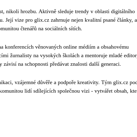
t, nikoli hrozbu. Aktivně sleduje trendy v oblasti digitálního
 Její vize pro glix.cz zahrnuje nejen kvalitní psané články, a
omunitou čtenářů na sociálních sítích.
 na konferencích věnovaných online médiím a obsahovému
cími žurnalisty na vysokých školách a mentoruje mladé editor
 závisí na schopnosti předávat znalosti další generaci.
nikaci, vzájemné důvěře a podpoře kreativity. Tým glix.cz po
munitou lidí sdílejících společnou vizi - vytvářet obsah, kte