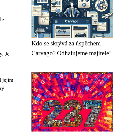
le
Kdo se skrývá za úspěchem
Carvago? Odhalujeme majitele!
y. Je
d jejím
rý