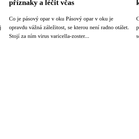
příznaky a léčit včas
Co je pásový opar v oku Pásový opar v oku je
C
j
opravdu vážná záležitost, se kterou není radno otálet.
p
Stojí za ním virus varicella-zoster...
s