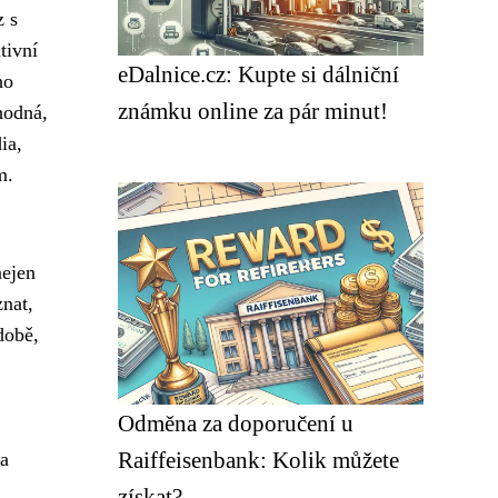
z s
tivní
eDalnice.cz: Kupte si dálniční
ho
známku online za pár minut!
hodná,
ia,
m.
nejen
nat,
době,
Odměna za doporučení u
Raiffeisenbank: Kolik můžete
 a
získat?