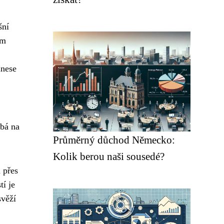
šní
ím
inese
dbá na
Průměrný důchod Německo:
Kolik berou naši sousedé?
 přes
tí je
svěží