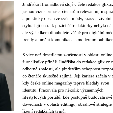
Jindřiška Hromádková stojí v čele redakce glix.c
jasnou vizí - přinášet čtenářům relevantní, inspira
a praktický obsah ze světa módy, krásy a životní
stylu. Její cesta k pozici šéfredaktorky nebyla ná
ale výsledkem dlouholeté vášně pro digitální méd
trendy a umění komunikace s moderním publike
S více než desetiletou zkušeností v oblasti online
žurnalistiky přináší Jindřiška do redakce glix.cz 
odborné znalosti, ale především schopnost rozpoz
co čtenáře skutečně zajímá. Její kariéra začala v 
kdy české online magazíny teprve hledaly svou
identitu. Pracovala pro několik významných
lifestylových portálů, kde postupně budovala své
dovednosti v oblasti editingu, obsahové strategie
řízení redakčních týmů.