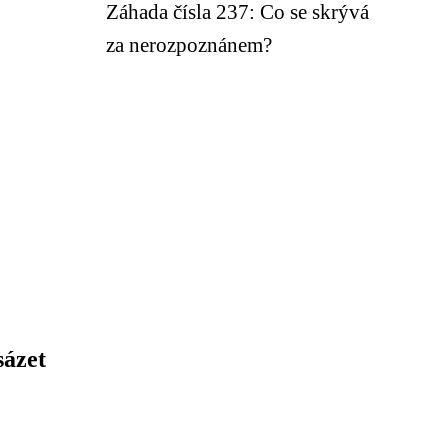
Záhada čísla 237: Co se skrývá
za nerozpoznánem?
sázet