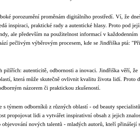
luboké porozumění proměnám digitálního prostředí. Ví, že dne
á inspiraci, praktické rady a autentické hlasy. Proto pod jej
endy, ale především na použitelnost informací v každodenním
chází pečlivým výběrovým procesem, kde se Jindřiška ptá: "Př
 pilířích: autenticitě, odbornosti a inovaci. Jindřiška věří, že
oblastí, která může skutečně ovlivnit kvalitu života lidí. Proto 
, odborným názorem či praktickou zkušeností.
je s týmem odborníků z různých oblastí - od beauty specialistů
t propojovat lidi a vytvářet inspirativní obsah z jejich znalos
objevování nových talentů - mladých autorů, kteří přinášejí 