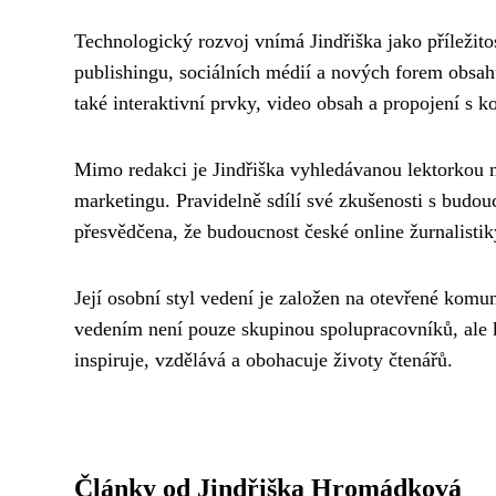
Technologický rozvoj vnímá Jindřiška jako příležitos
publishingu, sociálních médií a nových forem obsahu.
také interaktivní prvky, video obsah a propojení s k
Mimo redakci je Jindřiška vyhledávanou lektorkou
marketingu. Pravidelně sdílí své zkušenosti s budou
přesvědčena, že budoucnost české online žurnalistiky
Její osobní styl vedení je založen na otevřené komu
vedením není pouze skupinou spolupracovníků, ale ko
inspiruje, vzdělává a obohacuje životy čtenářů.
Články od Jindřiška Hromádková